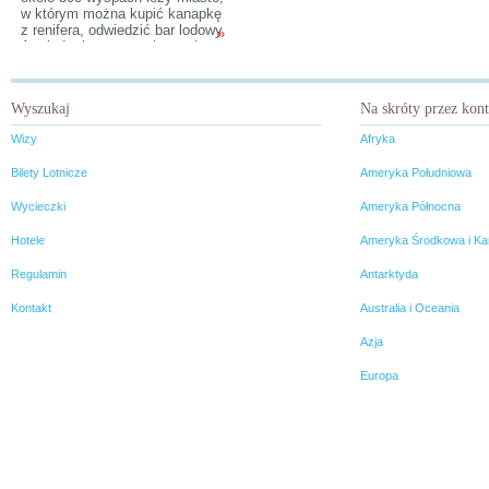
w którym można kupić kanapkę
z renifera, odwiedzić bar lodowy
»
Arctic Icebar oraz zobaczyć
pralnię dywanów na wolnym
powietrzu. Helsinki to
skandynawska, nadbałtycka
Wyszukaj
Na skróty przez kon
perełka z burzliwą historią w tle.
Choć cała Finlandia ze swoją
Wizy
Afryka
zimną surowością warta jest
odwiedzenia, posmakowanie
Bilety Lotnicze
Ameryka Południowa
życia miejskiego w fińskim
stylu na pewno będzie
Wycieczki
Ameryka Północna
ciekawym przeżyciem.
Hotele
Ameryka Środkowa i Ka
Regulamin
Antarktyda
Kontakt
Australia i Oceania
Azja
Europa