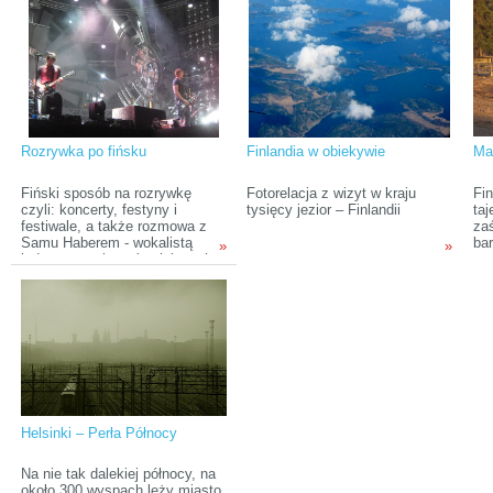
już gotowy do snu. Piszesz coś
przedsięwzięcie wymaga
Pó
jeszcze w swoim dzienniku, za
skrupulatnego przygotowania na
po
chwilę zamierzasz zasnąć.
wielu płaszczyznach.
Wtedy dobiega odgłos
Zadziwiające jest to, o czym
pękającego lodu, woda uderza o
należy pamiętać. Zwłaszcza,
tafle akurat pod twoim
kiedy jest to wyprawa samotna,
namiotem robiąc ogromny huk.
w której nie ma miejsca na
błąd.
Rozrywka po fińsku
Finlandia w obiekywie
Mag
Fiński sposób na rozrywkę
Fotorelacja z wizyt w kraju
Fin
czyli: koncerty, festyny i
tysięcy jezior – Finlandii
ta
festiwale, a także rozmowa z
za
Samu Haberem - wokalistą
ba
»
»
jednego z najpopularniejszych
pr
europejskich zespołów o życiu
osi
w Finlandii, koncertach,
wi
podejściu do fińskich fanów i o
su
tym, czy tak naprawdę lubi swój
uw
kraj.
na
św
Fin
od
Helsinki – Perła Północy
Na nie tak dalekiej północy, na
około 300 wyspach leży miasto,