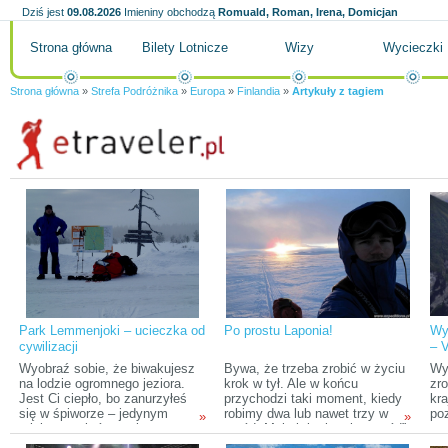
Dziś jest
09.08.2026
Imieniny obchodzą
Romuald, Roman, Irena, Domicjan
Strona główna
Bilety Lotnicze
Wizy
Wycieczki
Strona główna
»
Strefa Podróżnika
»
Europa
»
Finlandia
»
Artykuły z tagiem
Park Lemmenjoki – ucieczka od
Po prostu Laponia!
Wy
cywilizacji
– V
Wyobraź sobie, że biwakujesz
Bywa, że trzeba zrobić w życiu
Wy
na lodzie ogromnego jeziora.
krok w tył. Ale w końcu
zro
Jest Ci ciepło, bo zanurzyłeś
przychodzi taki moment, kiedy
kr
się w śpiworze – jedynym
robimy dwa lub nawet trzy w
poz
»
»
miejscu, w którym nie
przód. Moimi „krokami w przód”
po
zamarzniesz tej nocy. Jesteś
jest wyprawa do Laponii. Takie
Wi