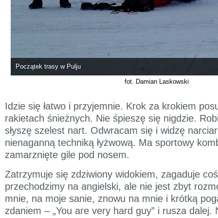
Początek trasy w Pulju
fot. Damian Laskowski
Idzie się łatwo i przyjemnie. Krok za krokiem po
rakietach śnieżnych. Nie śpieszę się nigdzie. Rob
słyszę szelest nart. Odwracam się i widzę narciar
nienaganną techniką łyżwową. Ma sportowy komb
zamarznięte gile pod nosem.
Zatrzymuje się zdziwiony widokiem, zagaduje coś
przechodzimy na angielski, ale nie jest zbyt roz
mnie, na moje sanie, znowu na mnie i krótką po
zdaniem – „You are very hard guy” i rusza dalej