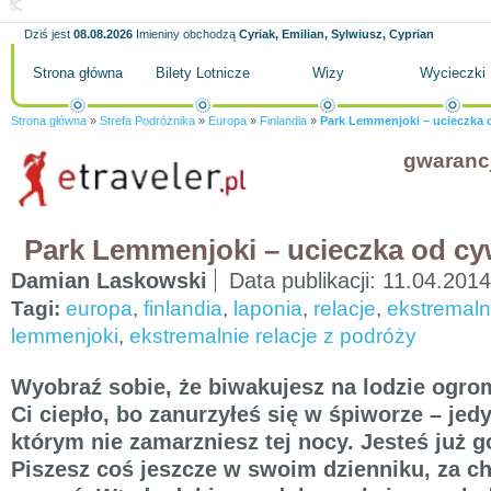
Dziś jest
08.08.2026
Imieniny obchodzą
Cyriak, Emilian, Sylwiusz, Cyprian
Strona główna
Bilety Lotnicze
Wizy
Wycieczki
Strona główna
»
Strefa Podróżnika
»
Europa
»
Finlandia
»
Park Lemmenjoki – ucieczka o
gwaranc
Park Lemmenjoki – ucieczka od cyw
Damian Laskowski
Data publikacji:
11.04.2014
Tagi:
europa
,
finlandia
,
laponia
,
relacje
,
ekstremaln
lemmenjoki
,
ekstremalnie relacje z podróży
Wyobraź sobie, że biwakujesz na lodzie ogrom
Ci ciepło, bo zanurzyłeś się w śpiworze – je
którym nie zamarzniesz tej nocy. Jesteś już 
Piszesz coś jeszcze w swoim dzienniku, za c