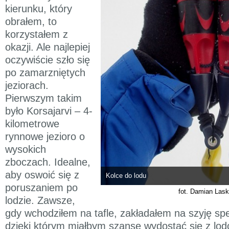
kierunku, który
obrałem, to
korzystałem z
okazji. Ale najlepiej
oczywiście szło się
po zamarzniętych
jeziorach.
Pierwszym takim
było Korsajarvi – 4-
kilometrowe
rynnowe jezioro o
wysokich
zboczach. Idealne,
aby oswoić się z
Kolce do lodu
poruszaniem po
fot. Damian Las
lodzie. Zawsze,
gdy wchodziłem na tafle, zakładałem na szyję spe
dzięki którym miałbym szanse wydostać się z lo