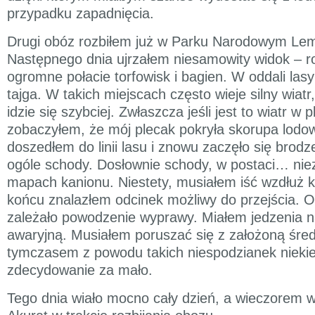
przypadku zapadnięcia.
Drugi obóz rozbiłem już w Parku Narodowym Le
Następnego dnia ujrzałem niesamowity widok – ro
ogromne połacie torfowisk i bagien. W oddali lasy
tajga. W takich miejscach często wieje silny wiatr,
idzie się szybciej. Zwłaszcza jeśli jest to wiatr w 
zobaczyłem, że mój plecak pokryła skorupa lod
doszedłem do linii lasu i znowu zaczęło się brodz
ogóle schody. Dosłownie schody, w postaci… ni
mapach kanionu. Niestety, musiałem iść wzdłuż ki
końcu znalazłem odcinek możliwy do przejścia. Od
zależało powodzenie wyprawy. Miałem jedzenia na
awaryjną. Musiałem poruszać się z założoną śred
tymczasem z powodu takich niespodzianek niekie
zdecydowanie za mało.
Tego dnia wiało mocno cały dzień, a wieczorem 