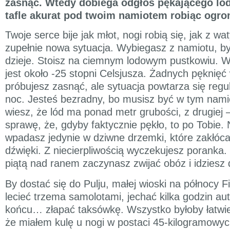
zasnąć. Wtedy dobiega odgłos pękającego lo
tafle akurat pod twoim namiotem robiąc ogr
Twoje serce bije jak młot, nogi robią się, jak z wat
zupełnie nowa sytuacja. Wybiegasz z namiotu, by
dzieje. Stoisz na ciemnym lodowym pustkowiu. W
jest około -25 stopni Celsjusza. Żadnych pęknięć
próbujesz zasnąć, ale sytuacja powtarza się regul
noc. Jesteś bezradny, bo musisz być w tym namio
wiesz, że lód ma ponad metr grubości, z drugiej 
sprawę, że, gdyby faktycznie pękło, to po Tobie. 
wpadasz jedynie w dziwne drzemki, które zakłóca
dźwięki. Z niecierpliwością wyczekujesz poranka.
piątą nad ranem zaczynasz zwijać obóz i idziesz d
By dostać się do Pulju, małej wioski na północy F
lecieć trzema samolotami, jechać kilka godzin a
końcu… złapać taksówkę. Wszystko byłoby łatwiej
że miałem kulę u nogi w postaci 45-kilogramowy