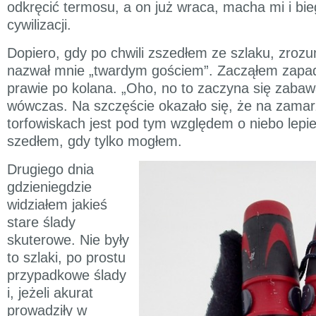
odkręcić termosu, a on już wraca, macha mi i bi
cywilizacji.
Dopiero, gdy po chwili zszedłem ze szlaku, zroz
nazwał mnie „twardym gościem”. Zacząłem zapad
prawie po kolana. „Oho, no to zaczyna się zaba
wówczas. Na szczęście okazało się, że na zamar
torfowiskach jest pod tym względem o niebo lepiej
szedłem, gdy tylko mogłem.
Drugiego dnia
gdzieniegdzie
widziałem jakieś
stare ślady
skuterowe. Nie były
to szlaki, po prostu
przypadkowe ślady
i, jeżeli akurat
prowadziły w