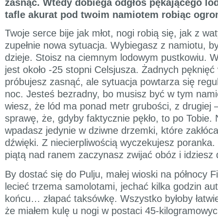
zasnąć. Wtedy dobiega odgłos pękającego lo
tafle akurat pod twoim namiotem robiąc ogr
Twoje serce bije jak młot, nogi robią się, jak z wat
zupełnie nowa sytuacja. Wybiegasz z namiotu, by
dzieje. Stoisz na ciemnym lodowym pustkowiu. W
jest około -25 stopni Celsjusza. Żadnych pęknięć
próbujesz zasnąć, ale sytuacja powtarza się regul
noc. Jesteś bezradny, bo musisz być w tym namio
wiesz, że lód ma ponad metr grubości, z drugiej 
sprawę, że, gdyby faktycznie pękło, to po Tobie. 
wpadasz jedynie w dziwne drzemki, które zakłóca
dźwięki. Z niecierpliwością wyczekujesz poranka.
piątą nad ranem zaczynasz zwijać obóz i idziesz d
By dostać się do Pulju, małej wioski na północy F
lecieć trzema samolotami, jechać kilka godzin a
końcu… złapać taksówkę. Wszystko byłoby łatwiej
że miałem kulę u nogi w postaci 45-kilogramowy