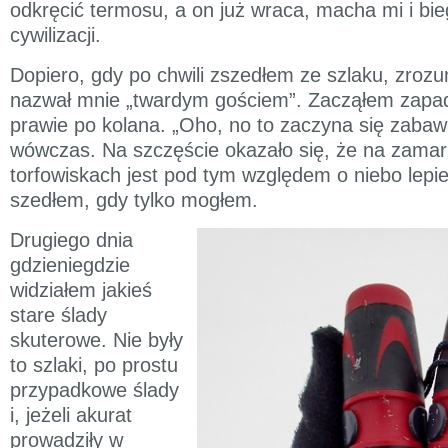
odkręcić termosu, a on już wraca, macha mi i bi
cywilizacji.
Dopiero, gdy po chwili zszedłem ze szlaku, zroz
nazwał mnie „twardym gościem”. Zacząłem zapad
prawie po kolana. „Oho, no to zaczyna się zaba
wówczas. Na szczęście okazało się, że na zamar
torfowiskach jest pod tym względem o niebo lepiej
szedłem, gdy tylko mogłem.
Drugiego dnia
gdzieniegdzie
widziałem jakieś
stare ślady
skuterowe. Nie były
to szlaki, po prostu
przypadkowe ślady
i, jeżeli akurat
prowadziły w