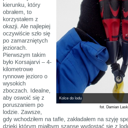
kierunku, który
obrałem, to
korzystałem z
okazji. Ale najlepiej
oczywiście szło się
po zamarzniętych
jeziorach.
Pierwszym takim
było Korsajarvi – 4-
kilometrowe
rynnowe jezioro o
wysokich
zboczach. Idealne,
aby oswoić się z
Kolce do lodu
poruszaniem po
fot. Damian Las
lodzie. Zawsze,
gdy wchodziłem na tafle, zakładałem na szyję spe
dzięki którym miałbym szanse wydostać się z lo