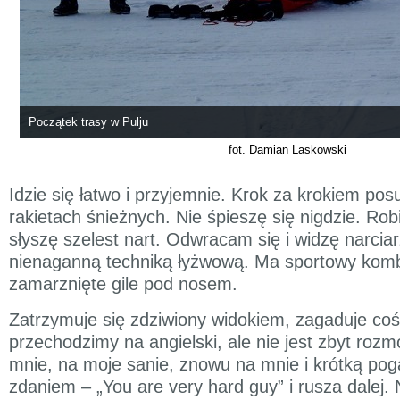
Początek trasy w Pulju
fot. Damian Laskowski
Idzie się łatwo i przyjemnie. Krok za krokiem po
rakietach śnieżnych. Nie śpieszę się nigdzie. Rob
słyszę szelest nart. Odwracam się i widzę narciar
nienaganną techniką łyżwową. Ma sportowy komb
zamarznięte gile pod nosem.
Zatrzymuje się zdziwiony widokiem, zagaduje coś
przechodzimy na angielski, ale nie jest zbyt roz
mnie, na moje sanie, znowu na mnie i krótką po
zdaniem – „You are very hard guy” i rusza dalej