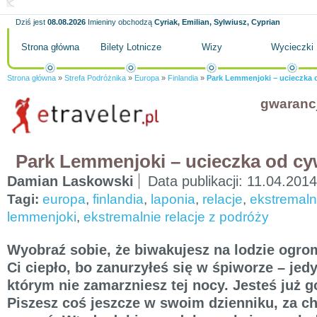
Dziś jest
08.08.2026
Imieniny obchodzą
Cyriak, Emilian, Sylwiusz, Cyprian
Strona główna
Bilety Lotnicze
Wizy
Wycieczki
Strona główna
»
Strefa Podróżnika
»
Europa
»
Finlandia
»
Park Lemmenjoki – ucieczka o
gwaranc
Park Lemmenjoki – ucieczka od cyw
Damian Laskowski
Data publikacji:
11.04.2014
Tagi:
europa
,
finlandia
,
laponia
,
relacje
,
ekstremaln
lemmenjoki
,
ekstremalnie relacje z podróży
Wyobraź sobie, że biwakujesz na lodzie ogrom
Ci ciepło, bo zanurzyłeś się w śpiworze – je
którym nie zamarzniesz tej nocy. Jesteś już 
Piszesz coś jeszcze w swoim dzienniku, za c