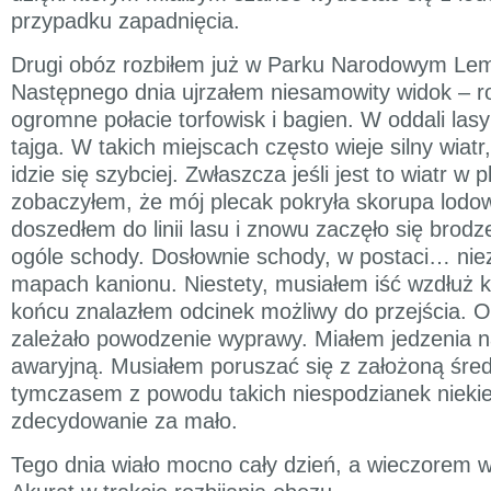
przypadku zapadnięcia.
Drugi obóz rozbiłem już w Parku Narodowym Le
Następnego dnia ujrzałem niesamowity widok – ro
ogromne połacie torfowisk i bagien. W oddali lasy
tajga. W takich miejscach często wieje silny wiatr,
idzie się szybciej. Zwłaszcza jeśli jest to wiatr w 
zobaczyłem, że mój plecak pokryła skorupa lod
doszedłem do linii lasu i znowu zaczęło się brodz
ogóle schody. Dosłownie schody, w postaci… ni
mapach kanionu. Niestety, musiałem iść wzdłuż ki
końcu znalazłem odcinek możliwy do przejścia. Od
zależało powodzenie wyprawy. Miałem jedzenia na
awaryjną. Musiałem poruszać się z założoną śred
tymczasem z powodu takich niespodzianek niekie
zdecydowanie za mało.
Tego dnia wiało mocno cały dzień, a wieczorem 