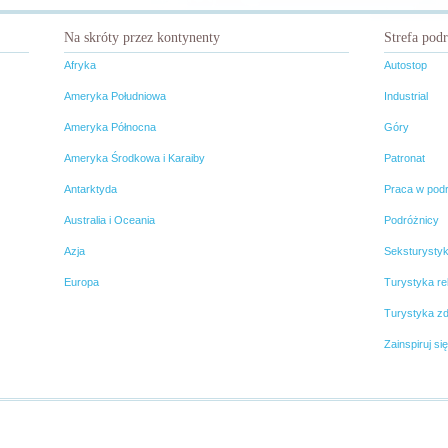
Na skróty przez kontynenty
Strefa pod
Afryka
Autostop
Ameryka Południowa
Industrial
Ameryka Północna
Góry
Ameryka Środkowa i Karaiby
Patronat
Antarktyda
Praca w pod
Australia i Oceania
Podróżnicy
Azja
Seksturysty
Europa
Turystyka rel
Turystyka z
Zainspiruj się