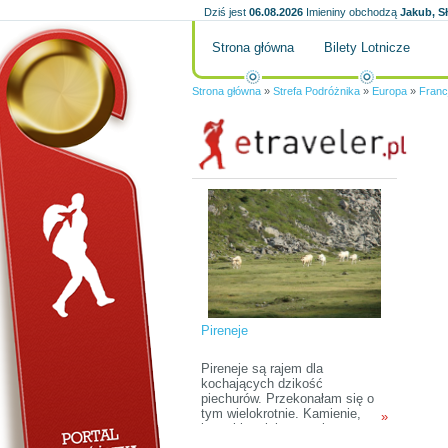
Dziś jest
06.08.2026
Imieniny obchodzą
Jakub, S
Strona główna
Bilety Lotnicze
Strona główna
»
Strefa Podróżnika
»
Europa
»
Franc
Pireneje
Pireneje są rajem dla
kochających dzikość
piechurów. Przekonałam się o
tym wielokrotnie. Kamienie,
»
kamyki, gołoborza, głazy,
piarżyska i nic, co by