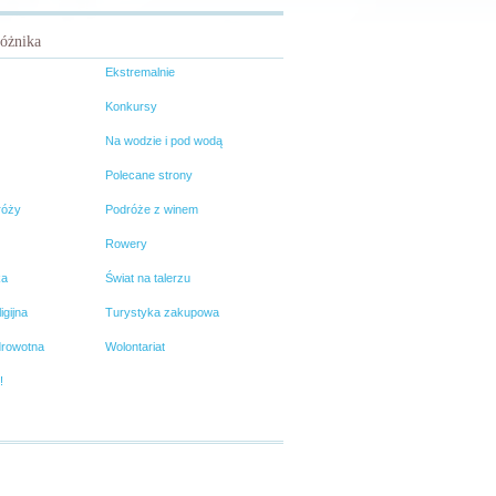
różnika
Ekstremalnie
Konkursy
Na wodzie i pod wodą
Polecane strony
róży
Podróże z winem
Rowery
ka
Świat na talerzu
igijna
Turystyka zakupowa
drowotna
Wolontariat
!