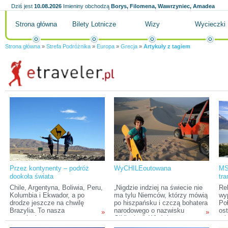
Dziś jest
10.08.2026
Imieniny obchodzą
Borys, Filomena, Wawrzyniec, Amadea
Strona główna
Bilety Lotnicze
Wizy
Wycieczki
Strona główna
»
Strefa Podróżnika
»
Europa
»
Grecja
»
Artykuły z tagiem
Przez kontynenty – podróż
WyCHILEoutowana
MS
dookoła świata
tra
Pol
Chile, Argentyna, Boliwia, Peru,
„Nigdzie indziej na świecie nie
Re
Kolumbia i Ekwador, a po
ma tylu Niemców, którzy mówią
wy
drodze jeszcze na chwilę
po hiszpańsku i czczą bohatera
Po
Brazylia. To nasza
narodowego o nazwisku
ost
»
»
trzymiesięczna trasa w
O’Higgins”. Właśnie ta,
mię
Ameryce Południowej. Z
zasłyszana wieki temu opinia
Wi