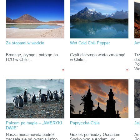
Australii, w której przez ostatnie
na temat Chile pchnęła moje
wy
pięć miesięcy pracowaliśmy,
zainteresowania w kierunku
po
żeby zarobić na dalszą podróż,
owego chudego jak patyk kraju.
Chr
przylecieliśmy do Santiago
Choć od tamtego czasu minęło
pas
(stolicy Chile) w trzech
już wiele lat, ciekawość
rok
zespołach: Kuba z Martą,
pozostała, ale decyzja o
pr
Maciek z Hanią, która po 9
wyjeździe zapadła dopiero
tra
miesiącach w Polsce znów
niedawno.
tym
dołączyła do ekipy Przez
rel
Ze stopami w wodzie
Wet Cold Chili Pepper
Ame
Kontynenty oraz samotnie
Tomek.
Brodząc, płynąc i patrząc na
Czyli dlaczego warto zmoknąć
Trz
H2O w Chile...
w Chile...
do
Po
Wa
»
»
za
po
nad
Ch
od
Palcem po mapie – „AMERYKI
Papryczka Chile
Je
DWIE”
Nasza niesamowita podróż
Gdzieś pomiędzy Oceanem
Am
zaczęła się od pytania luźno
Spokojnym a Andami, od
Ro