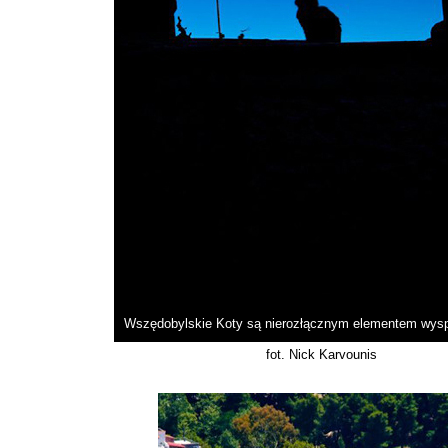
Wszędobylskie Koty są nierozłącznym elementem wys
fot. Nick Karvounis