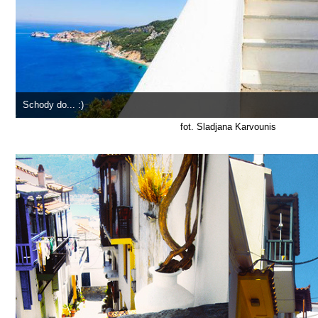
Schody do... :)
fot. Sladjana Karvounis