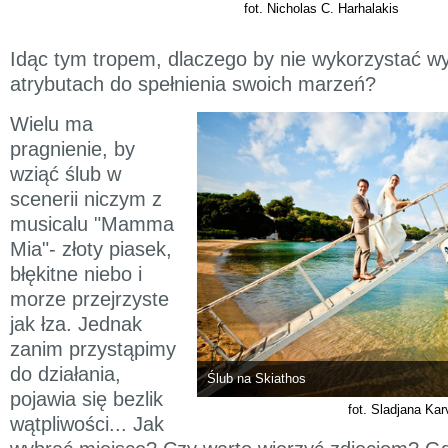
fot. Nicholas C. Harhalakis
Idąc tym tropem, dlaczego by nie wykorzystać wy
atrybutach do spełnienia swoich marzeń?
Wielu ma
pragnienie, by
wziąć ślub w
scenerii niczym z
musicalu "Mamma
Mia"- złoty piasek,
błękitne niebo i
morze przejrzyste
jak łza. Jednak
zanim przystąpimy
do działania,
Ślub na Skiathos
pojawia się bezlik
fot. Sladjana Kar
wątpliwości... Jak