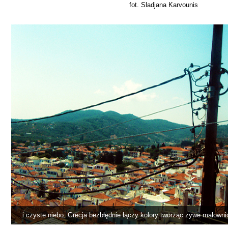
fot. Sladjana Karvounis
...i czyste niebo. Grecja bezbłędnie łączy kolory tworząc żywe malown