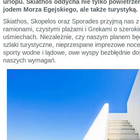
urlopu. Skiathos oddycha nie tylko powietr
jodem Morza Egejskiego, ale także turystyką.
Skiathos, Skopelos oraz Sporades przyjmą nas z
ramionami, czystymi plażami i Grekami o szeroki
uśmiechach. Niezależnie, czy naszym planem bę
szlaki turystyczne, nieprzespane imprezowe noce
sporty wodne i lądowe, owe wyspy bezbłędnie dos
naszych wymagań.