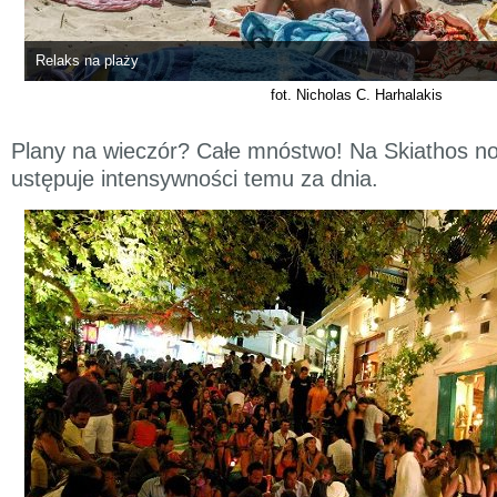
Relaks na plaży
fot. Nicholas C. Harhalakis
Plany na wieczór? Całe mnóstwo! Na Skiathos no
ustępuje intensywności temu za dnia.