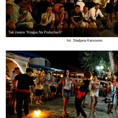
Tak zwana "Knajpa Na Poduchach"
fot. Sladjana Karvounis