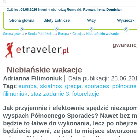
Dziś jest
09.08.2026
Imieniny obchodzą
Romuald, Roman, Irena, Domicjan
Strona główna
Bilety Lotnicze
Wizy
Wycieczki
Strona główna
»
Strefa Podróżnika
»
Europa
»
Grecja
»
Niebiańskie wakacje
gwaranc
Niebiańskie wakacje
Adrianna Filimoniuk
Data publikacji:
25.06.20
Tagi:
europa
,
skiathos
,
grecja
,
sporades
,
północne
filimoniuk
,
staż zadanie 3
,
fotorelacje
Jak przyjemnie i efektownie spędzić niezapo
wyspach Północnego Sporades? Nawet bez m
będzie to łatwe do wykonania, lecz po obejrze
będziecie pewni, że jest to miejsce stworzon