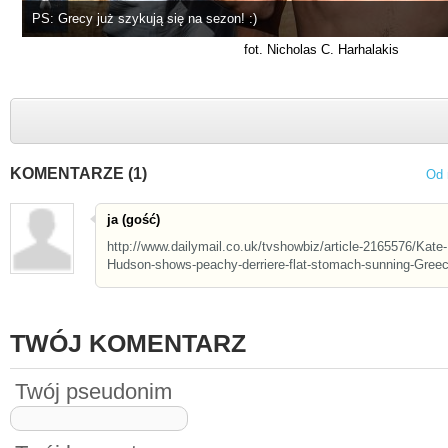
PS: Grecy już szykują się na sezon! :)
fot. Nicholas C. Harhalakis
KOMENTARZE (1)
Od 
ja (gość)
http://www.dailymail.co.uk/tvshowbiz/article-2165576/Kate-
Hudson-shows-peachy-derriere-flat-stomach-sunning-Gree
TWÓJ KOMENTARZ
Twój pseudonim