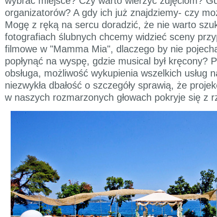
wybrać miejsce? Czy warto wierzyć zdjęciom? G
organizatorów? A gdy ich już znajdziemy- czy mo
Mogę z ręką na sercu doradzić, że nie warto szuk
fotografiach ślubnych chcemy widzieć sceny przy
filmowe w "Mamma Mia", dlaczego by nie pojecha
popłynąć na wyspę, gdzie musical był kręcony? P
obsługa, możliwość wykupienia wszelkich usług na
niezwykła dbałość o szczegóły sprawią, że projek
w naszych rozmarzonych głowach pokryje się z r