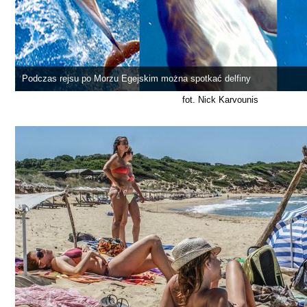
Podczas rejsu po Morzu Egejskim można spotkać delfiny
fot. Nick Karvounis