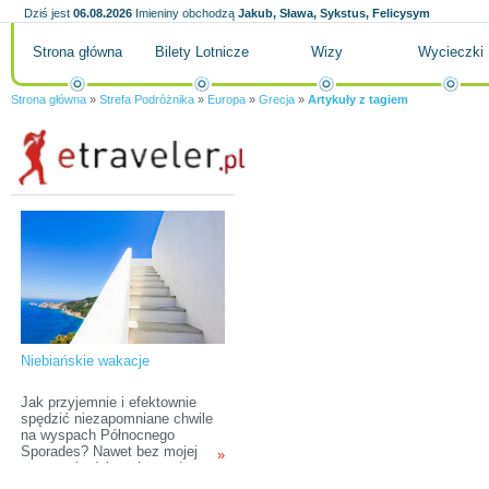
Dziś jest
06.08.2026
Imieniny obchodzą
Jakub, Sława, Sykstus, Felicysym
Strona główna
Bilety Lotnicze
Wizy
Wycieczki
Strona główna
»
Strefa Podróżnika
»
Europa
»
Grecja
»
Artykuły z tagiem
Niebiańskie wakacje
Jak przyjemnie i efektownie
spędzić niezapomniane chwile
na wyspach Północnego
Sporades? Nawet bez mojej
»
pomocy będzie to łatwe do
wykonania, lecz po obejrzeniu