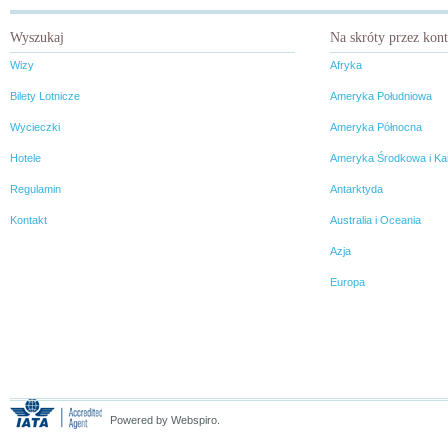
fotoreportażu będziecie pewni,
że jest to miejsce stworzone do
Wyszukaj
Na skróty przez kon
perfekcyjnego urlopu. Skiathos
oddycha nie tylko powietrzem
Wizy
Afryka
nasyconym jodem Morza
Egejskiego, ale także
Bilety Lotnicze
Ameryka Południowa
turystyką.
Wycieczki
Ameryka Północna
Hotele
Ameryka Środkowa i Ka
Regulamin
Antarktyda
Kontakt
Australia i Oceania
Azja
Europa
Powered by Webspiro.