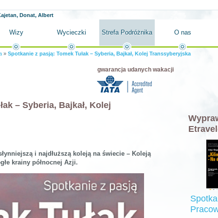
ajetan, Donat, Albert
Wizy
Wycieczki
Strefa Podróżnika
O nas
a
»
Spotkanie z pasją: Tomek Tułak – Syberia, Bajkał, Kolej Transsyberyjska
gwarancja udanych wakacji
ak – Syberia, Bajkał, Kolej
Wypraw
Etravel
ynniejszą i najdłuższą koleją na świecie – Koleją
głe krainy północnej Azji.
Spotka
Pracow