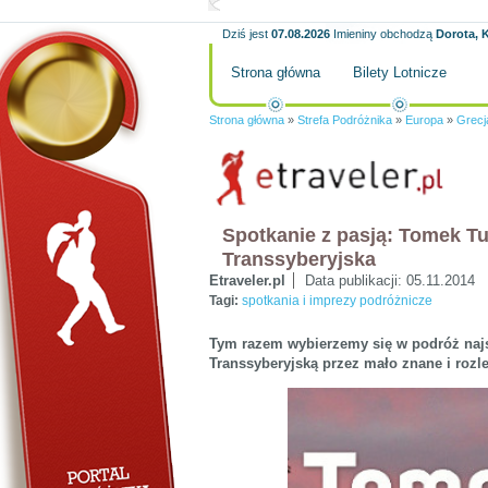
Dziś jest
07.08.2026
Imieniny obchodzą
Dorota, K
Strona główna
Bilety Lotnicze
Strona główna
»
Strefa Podróżnika
»
Europa
»
Grecj
Spotkanie z pasją: Tomek Tuł
Transsyberyjska
Etraveler.pl
Data publikacji:
05.11.2014
Tagi:
spotkania i imprezy podróżnicze
Tym razem wybierzemy się w podróż najsł
Transsyberyjską przez mało znane i rozle