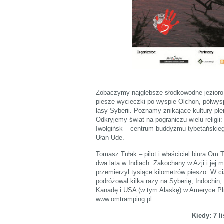
Zobaczymy najgłębsze słodkowodne jezioro ś
piesze wycieczki po wyspie Olchon, półwys
lasy Syberii. Poznamy znikające kultury pl
Odkryjemy świat na pograniczu wielu religi
Iwołgińsk – centrum buddyzmu tybetańskieg
Ułan Ude.
Tomasz Tułak – pilot i właściciel biura Om 
dwa lata w Indiach. Zakochany w Azji i jej
przemierzył tysiące kilometrów pieszo. W cią
podróżował kilka razy na Syberię, Indochin
Kanadę i USA (w tym Alaskę) w Ameryce Płn
www.omtramping.pl
Kiedy: 7 l