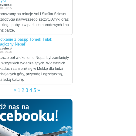
ryki”
celem są Stany
aveler.pl
.04.2015
Zjednoczone, które
praszamy na relację Ani i Staśka Szloser
zamierzają przejechać
 zdobycia najwyższego szczytu Afryki oraz
wzdłuż i wszerz w
ótkiego pobytu w parkach narodowych i na
trakcie dwumiesięcznej
nzibarze.
eskapady.
otkanie z pasją: Tomek Tułak
agiczny Nepal”
aveler.pl
.04.2015
szcze pół wieku temu Nepal był zamknięty
a wszystkich zwiedzających. W ostatnich
kadach zamienił się w Mekkę dla ludzi
chających góry, przyrodę i egzotyczną,
jatycką kulturę.
«
»
1
2
3
4
5