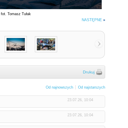
fot. Tomasz Tułak
NASTĘPNE
»
Drukuj
Od najnowszych
Od najstarszych
23.07.26, 10:04
23.07.26, 10:04