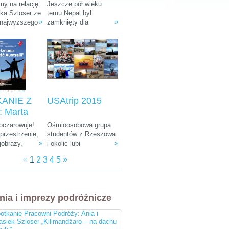
: Ania i
Tułak „Magiczny
y na relację
Jeszcze pół wieku
k Szloser
Nepal”
śka Szloser ze
temu Nepal był
»
»
 najwyższego
zamknięty dla
andżaro –
fryki oraz
wszystkich
u Afryki”
 pobytu w
zwiedzających. W
arodowych i
ostatnich dekadach
arze.
zamienił się w Mekkę
dla ludzi kochających
góry, przyrodę i
egzotyczną, azjatycką
kulturę.
ANIE Z
USAtrip 2015
 Marta
a-
 oczarowuje!
Ośmioosobowa grupa
ka i
rzestrzenie,
studentów z Rzeszowa
»
»
jobrazy,
i okolic lubi
 Śliwiński
e zwierzęta,
udowadniać, że chcieć
znana
«
»
1
2
3
4
5
żna spotkać
równa się móc. Wierni
 Australii"
, ciekawa
tej idei co roku
 do tego
wyruszają w podróż
bardziej
leciwym busem z 1988
nia i imprezy podróżnicze
i ludzie na
r. Na koncie mają już
cztery wyprawy, a teraz
otkanie Pracowni Podróży: Ania i
przygotowują się do
asiek Szloser „Kilimandżaro – na dachu
następnej. Tym razem