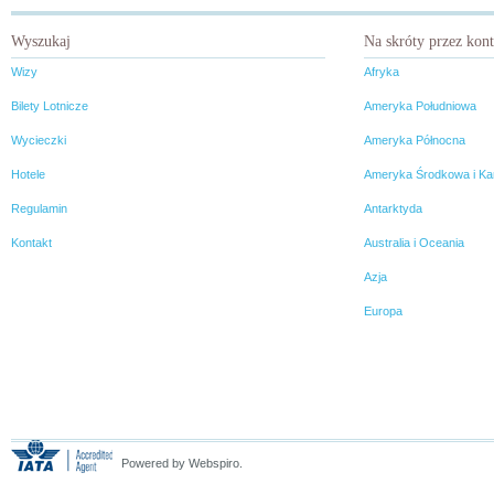
moment, by przypomnieć
gościnność wzrusza. Mongolia
zainteresowanym, na czym
ma więcej do zaoferowania, niż
Wyszukaj
Na skróty przez kon
polega jej wyjątkowość.
może się nam wydawać. To jest
kraj dla tych, którzy szukają
Wizy
Afryka
mocnych wrażeń. Mongolia jest
wyzwaniem.
Bilety Lotnicze
Ameryka Południowa
Wycieczki
Ameryka Północna
Hotele
Ameryka Środkowa i Ka
Regulamin
Antarktyda
Kontakt
Australia i Oceania
Azja
Europa
Powered by Webspiro.