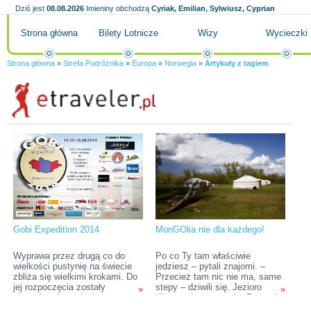
Dziś jest
08.08.2026
Imieniny obchodzą
Cyriak, Emilian, Sylwiusz, Cyprian
Strona główna
Bilety Lotnicze
Wizy
Wycieczki
Strona główna
»
Strefa Podróżnika
»
Europa
»
Norwegia
»
Artykuły z tagiem
Gobi Expedition 2014
MonGOlia nie dla każdego!
Wyprawa przez drugą co do
Po co Ty tam właściwie
wielkości pustynię na świecie
jedziesz – pytali znajomi. –
zbliża się wielkimi krokami. Do
Przecież tam nic nie ma, same
jej rozpoczęcia zostały
stepy – dziwili się. Jezioro
»
»
niespełna dwa miesiące, co
Khövsgöl oczarowuje, Pustynia
sprawia, że jest to dobry
Gobi szokuje, mongolska