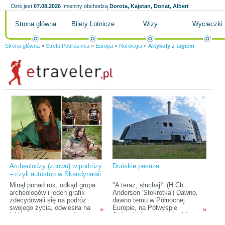
Dziś jest
07.08.2026
Imieniny obchodzą
Dorota, Kajetan, Donat, Albert
Strona główna
Bilety Lotnicze
Wizy
Wycieczki
Strona główna
»
Strefa Podróżnika
»
Europa
»
Norwegia
»
Artykuły z tagiem
Archeolodzy (znowu) w podróży
Duńskie pasaże
– czyli autostop w Skandynawii
tropami wikingów
Minął ponad rok, odkąd grupa
"A teraz, słuchaj!" (H.Ch.
archeologów i jeden grafik
Andersen 'Stokrotka') Dawno,
zdecydowali się na podróż
dawno temu w Północnej
swojego życia, odwiesiła na
Europie, na Półwyspie
»
»
jakiś czas pracę i studia i
Jutlandzkim, pomiędzy Morzem
wyruszyła do Rosji. Teraz,
Bałtyckim i Morzem