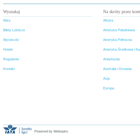
głęboko wierzę, że to nie koniec
mojej przygody z tym krajem.
Wyszukaj
Na skróty przez kon
Wizy
Afryka
Bilety Lotnicze
Ameryka Południowa
Wycieczki
Ameryka Północna
Hotele
Ameryka Środkowa i Ka
Regulamin
Antarktyda
Kontakt
Australia i Oceania
Azja
Europa
Powered by Webspiro.