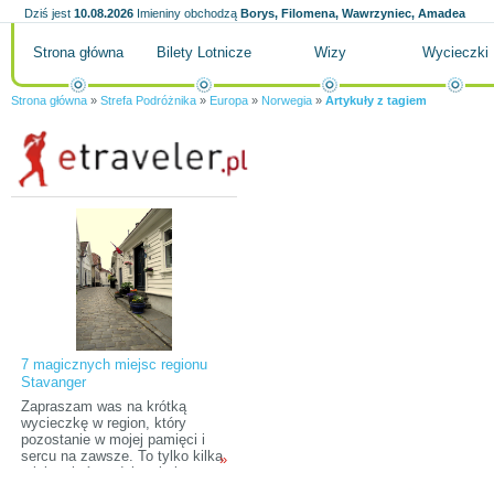
Dziś jest
10.08.2026
Imieniny obchodzą
Borys, Filomena, Wawrzyniec, Amadea
Strona główna
Bilety Lotnicze
Wizy
Wycieczki
Strona główna
»
Strefa Podróżnika
»
Europa
»
Norwegia
»
Artykuły z tagiem
7 magicznych miejsc regionu
Stavanger
Zapraszam was na krótką
wycieczkę w region, który
pozostanie w mojej pamięci i
sercu na zawsze. To tylko kilka
»
miejsc, które udało mi się
odnaleźć w Norwegii, ale