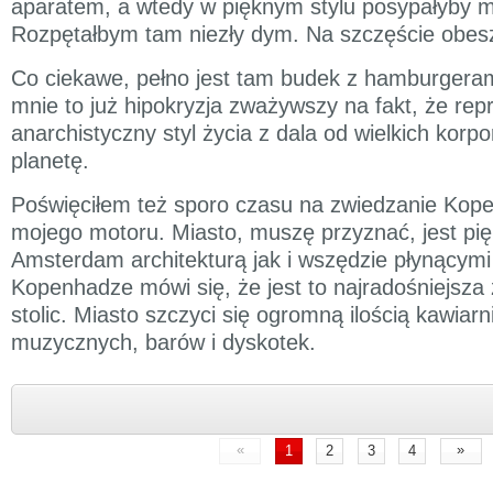
aparatem, a wtedy w pięknym stylu posypałyby m
Rozpętałbym tam niezły dym. Na szczęście obesz
Co ciekawe, pełno jest tam budek z hamburgeram
mnie to już hipokryzja zważywszy na fakt, że rep
anarchistyczny styl życia z dala od wielkich korpor
planetę.
Poświęciłem też sporo czasu na zwiedzanie Kope
mojego motoru. Miasto, muszę przyznać, jest pi
Amsterdam architekturą jak i wszędzie płynącymi
Kopenhadze mówi się, że jest to najradośniejsz
stolic. Miasto szczyci się ogromną ilością kawiarn
muzycznych, barów i dyskotek.
«
»
1
2
3
4