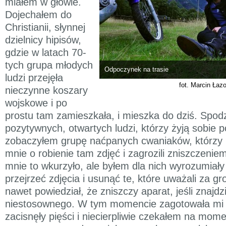
miałem w głowie.
Dojechałem do
Christianii, słynnej
dzielnicy hipisów,
gdzie w latach 70-
tych grupa młodych
Odpoczynek na trasie
ludzi przejęła
fot. Marcin Łaz
nieczynne koszary
wojskowe i po
prostu tam zamieszkała, i mieszka do dziś. Spod
pozytywnych, otwartych ludzi, którzy żyją sobie
zobaczyłem grupę naćpanych cwaniaków, którzy p
mnie o robienie tam zdjęć i zagrozili zniszczeni
mnie to wkurzyło, ale byłem dla nich wyrozumiały
przejrzeć zdjęcia i usunąć te, które uważali za gr
nawet powiedział, że zniszczy aparat, jeśli znajdz
niestosownego. W tym momencie zagotowała mi s
zacisnęły pięści i niecierpliwie czekałem na mome