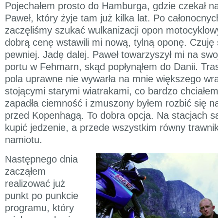
Pojechałem prosto do Hamburga, gdzie czekał na
Paweł, który żyje tam już kilka lat. Po całonocn
zaczęliśmy szukać wulkanizacji opon motocyklowy
dobrą cenę wstawili mi nową, tylną oponę. Czuję s
pewniej. Jadę dalej. Paweł towarzyszył mi na sw
portu w Fehmarn, skąd popłynąłem do Danii. Tra
pola uprawne nie wywarła na mnie większego wr
stojącymi starymi wiatrakami, co bardzo chciałe
zapadła ciemność i zmuszony byłem rozbić się na 
przed Kopenhagą. To dobra opcja. Na stacjach są
kupić jedzenie, a przede wszystkim równy trawnik
namiotu.
Następnego dnia
zacząłem
realizować już
punkt po punkcie
programu, który