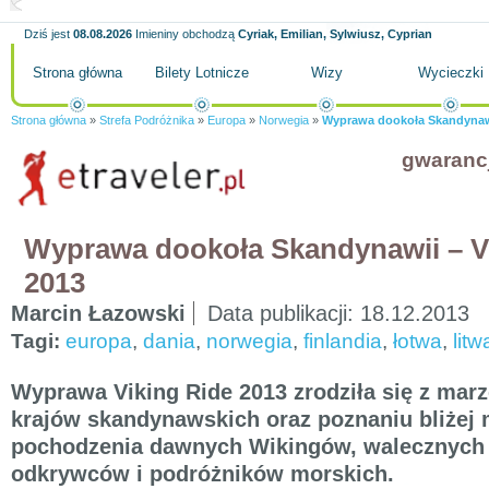
Dziś jest
08.08.2026
Imieniny obchodzą
Cyriak, Emilian, Sylwiusz, Cyprian
Strona główna
Bilety Lotnicze
Wizy
Wycieczki
Strona główna
»
Strefa Podróżnika
»
Europa
»
Norwegia
»
Wyprawa dookoła Skandynawi
gwaranc
Wyprawa dookoła Skandynawii – V
2013
Marcin Łazowski
Data publikacji:
18.12.2013
Tagi:
europa
,
dania
,
norwegia
,
finlandia
,
łotwa
,
litw
Wyprawa Viking Ride 2013 zrodziła się z mar
krajów skandynawskich oraz poznaniu bliżej 
pochodzenia dawnych Wikingów, walecznych 
odkrywców i podróżników morskich.