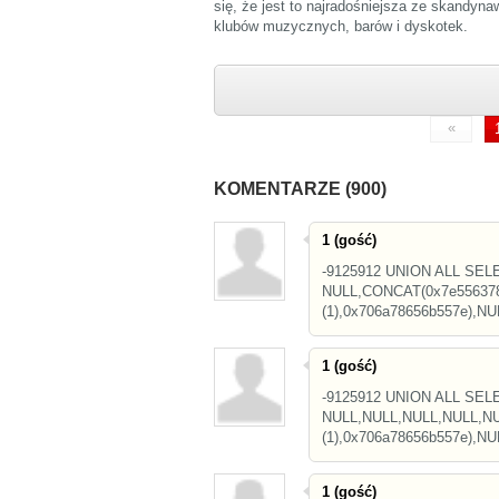
się, że jest to najradośniejsza ze skandynaw
klubów muzycznych, barów i dyskotek.
«
KOMENTARZE (900)
1 (gość)
-9125912 UNION ALL SEL
NULL,CONCAT(0x7e556378
(1),0x706a78656b557e),N
1 (gość)
-9125912 UNION ALL SEL
NULL,NULL,NULL,NULL,NU
(1),0x706a78656b557e),NUL
1 (gość)