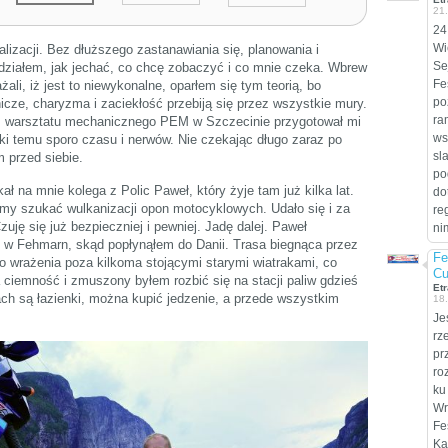
21
24
Wi
izacji. Bez dłuższego zastanawiania się, planowania i
Se
działem, jak jechać, co chcę zobaczyć i co mnie czeka. Wbrew
Fe
ali, iż jest to niewykonalne, oparłem się tym teorią, bo
po
cze, charyzma i zaciekłość przebiją się przez wszystkie mury.
ra
 z warsztatu mechanicznego PEM w Szczecinie przygotował mi
ws
i temu sporo czasu i nerwów. Nie czekając długo zaraz po
sl
 przed siebie.
po
 na mnie kolega z Polic Paweł, który żyje tam już kilka lat.
do
my szukać wulkanizacji opon motocyklowych. Udało się i za
re
uję się już bezpieczniej i pewniej. Jadę dalej. Paweł
ni
u w Fehmarn, skąd popłynąłem do Danii. Trasa biegnąca przez
Fe
o wrażenia poza kilkoma stojącymi starymi wiatrakami, co
Cu
ciemność i zmuszony byłem rozbić się na stacji paliw gdzieś
Etr
ch są łazienki, można kupić jedzenie, a przede wszystkim
18
Je
rz
pr
ro
ku
Wr
Fe
Ka