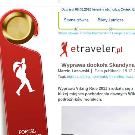
Dziś jest
08.08.2026
Imieniny obchodzą
Cyriak, E
Strona główna
Bilety Lotnicze
Strona główna
»
Strefa Podróżnika
»
Europa
»
Norwe
Wyprawa dookoła Skandynawi
Marcin Łazowski
Data publikacji:
18.12.
Tagi:
europa
,
dania
,
norwegia
,
finlandia
,
łotwa
Wyprawa Viking Ride 2013 zrodziła się 
bliżej miejsca pochodzenia dawnych Wi
podróżników morskich.