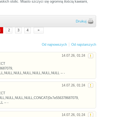
skich stolic. Miasto szczyci się ogromną ilością kawiarni,
Drukuj
»
1
2
3
4
Od najnowszych
Od najstarszych
14.07.26, 01:24
ECT
687079,
ULL,NULL,NULL,NULL,NULL,NULL,NULL -- -
14.07.26, 01:24
ECT
LL,NULL,NULL,NULL,CONCAT(0x7e556378687079,
L -- -
14.07.26, 01:24