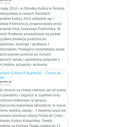
.03.2014
celem są Stany
Zjednoczone, które
 maja 2014 r. w Ośrodku Kultury w Środzie
zamierzają przejechać
elkopolskiej w ramach Średzkich
wzdłuż i wszerz w
jmików Kultury 2014 odbędzie się I
trakcie dwumiesięcznej
stiwal Podróżniczy zorganizowany przez
eskapady.
znański Klub Szalonego Podróżnika. W
mach Festiwalu przewidziane są przede
zystkim prelekcje podróżnicze,
ajdowiska, dyskusje i spotkania z
dróżnikami. Prelegenci przedstawią swoje
tychczasowe podróże po różnych
gionach świata i opowiedzą związane z
mi historie, przygody i wrażenia.
stiwal Kultury Kubańskiej – Fiesta de
ba
aveler.pl
.03.2014
śli chcecie na chwilę oderwać się od szarej
eczywistości i zagościć w zupełnie innej
zestrzeni kulturowej, w gorącej,
ztańczonej kubańskiej atmosferze, to macie
 temu świetną okazję – 7 kwietnia rusza we
ocławiu pierwsza edycja Fiesta de Cuba –
stiwalu Kultury Kubańskiej. Święto
raibów na Dolnym Śląsku potrwa do 13