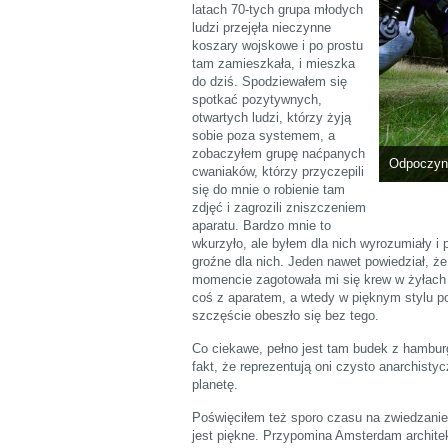
latach 70-tych grupa młodych
ludzi przejęła nieczynne
koszary wojskowe i po prostu
tam zamieszkała, i mieszka
do dziś. Spodziewałem się
spotkać pozytywnych,
otwartych ludzi, którzy żyją
sobie poza systemem, a
zobaczyłem grupę naćpanych
Odpoczyne
cwaniaków, którzy przyczepili
się do mnie o robienie tam
zdjęć i zagrozili zniszczeniem
aparatu. Bardzo mnie to
wkurzyło, ale byłem dla nich wyrozumiały i p
groźne dla nich. Jeden nawet powiedział, że
momencie zagotowała mi się krew w żyłach i
coś z aparatem, a wtedy w pięknym stylu p
szczęście obeszło się bez tego.
Co ciekawe, pełno jest tam budek z hambur
fakt, że reprezentują oni czysto anarchistyc
planetę.
Poświęciłem też sporo czasu na zwiedzanie
jest piękne. Przypomina Amsterdam archite