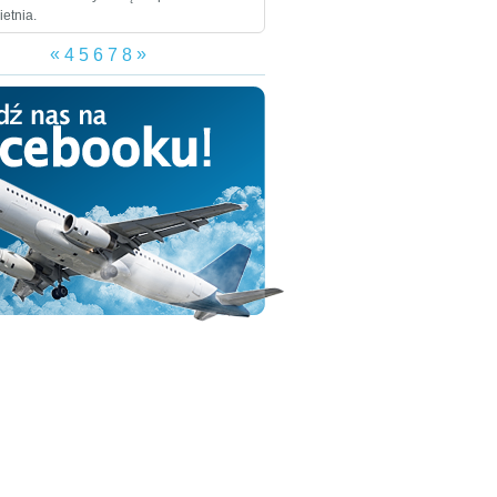
ietnia.
«
»
4
5
6
7
8