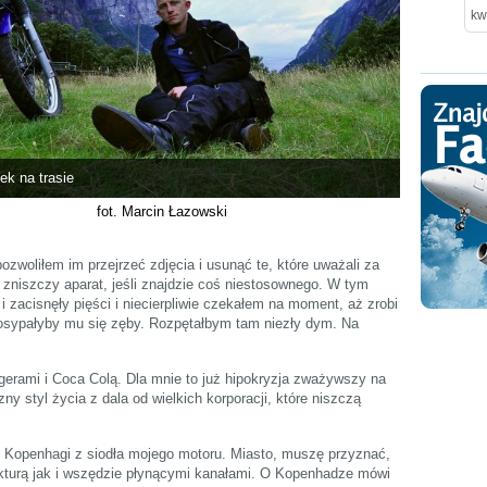
kw
k na trasie
fot. Marcin Łazowski
ozwoliłem im przejrzeć zdjęcia i usunąć te, które uważali za
 zniszczy aparat, jeśli znajdzie coś niestosownego. W tym
 zacisnęły pięści i niecierpliwie czekałem na moment, aż zrobi
osypałyby mu się zęby. Rozpętałbym tam niezły dym. Na
gerami i Coca Colą. Dla mnie to już hipokryzja zważywszy na
zny styl życia z dala od wielkich korporacji, które niszczą
 Kopenhagi z siodła mojego motoru. Miasto, muszę przyznać,
kturą jak i wszędzie płynącymi kanałami. O Kopenhadze mówi