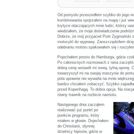
Od pomysłu przeszedłem szybko do jego real
kombinowania spojrzałem na mapę i już wie
krytyce otaczających mnie ludzi, którzy uważ
wiedziałem, że moje doświadczenie podróżni
Dobrze, że mój przyjaciel Piotr Zygmański
motocykl do wyprawy. Zaoszczędziłem dzięk
odebraniu motoru spakowałem się i ruszyłem
Pojechałem prosto do Hamburga, gdzie czekał
Po całonocnych rozmowach z rana zaczęliś
dobrą cenę wstawili mi nową, tylną oponę. Cz
towarzyszył mi na swojej maszynie do port
pola uprawne nie wywarła na mnie większeg
bardzo chciałem zobaczyć. Szybko zapadła 
przed Kopenhagą. To dobra opcja. Na stacja
równy trawnik na rozbicie namiotu.
Następnego dnia zacząłem
realizować już punkt po
punkcie programu, który
miałem w głowie. Dojechałem
do Christianii, słynnej
dzielnicy hipisów, gdzie w