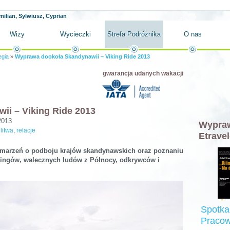
milian, Sylwiusz, Cyprian
Wizy
Wycieczki
Strefa Podróżnika
O nas
gia
»
Wyprawa dookoła Skandynawii – Viking Ride 2013
gwarancja udanych wakacji
i – Viking Ride 2013
2013
Wypraw
,
litwa
,
relacje
Etravel
z marzeń o podboju krajów skandynawskich oraz poznaniu
kingów, walecznych ludów z Północy, odkrywców i
Spotka
Pracow