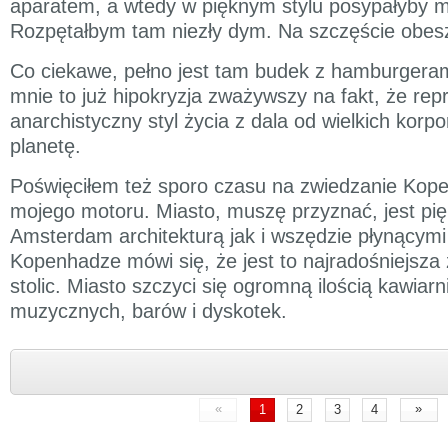
aparatem, a wtedy w pięknym stylu posypałyby m
Rozpętałbym tam niezły dym. Na szczęście obesz
Co ciekawe, pełno jest tam budek z hamburgeram
mnie to już hipokryzja zważywszy na fakt, że rep
anarchistyczny styl życia z dala od wielkich korpor
planetę.
Poświęciłem też sporo czasu na zwiedzanie Kope
mojego motoru. Miasto, muszę przyznać, jest pi
Amsterdam architekturą jak i wszędzie płynącymi
Kopenhadze mówi się, że jest to najradośniejsz
stolic. Miasto szczyci się ogromną ilością kawiarn
muzycznych, barów i dyskotek.
«
»
1
2
3
4