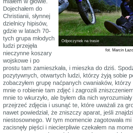
miałem w głowie.
Dojechałem do
Christianii, słynnej
dzielnicy hipisów,
gdzie w latach 70-
tych grupa młodych
Odpoczynek na trasie
ludzi przejęła
fot. Marcin Łaz
nieczynne koszary
wojskowe i po
prostu tam zamieszkała, i mieszka do dziś. Spod
pozytywnych, otwartych ludzi, którzy żyją sobie
zobaczyłem grupę naćpanych cwaniaków, którzy p
mnie o robienie tam zdjęć i zagrozili zniszczeni
mnie to wkurzyło, ale byłem dla nich wyrozumiały
przejrzeć zdjęcia i usunąć te, które uważali za gr
nawet powiedział, że zniszczy aparat, jeśli znajdz
niestosownego. W tym momencie zagotowała mi s
zacisnęły pięści i niecierpliwie czekałem na mome