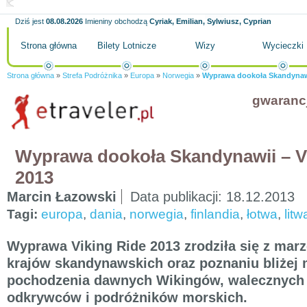
Dziś jest
08.08.2026
Imieniny obchodzą
Cyriak, Emilian, Sylwiusz, Cyprian
Strona główna
Bilety Lotnicze
Wizy
Wycieczki
Strona główna
»
Strefa Podróżnika
»
Europa
»
Norwegia
»
Wyprawa dookoła Skandynawi
gwaranc
Wyprawa dookoła Skandynawii – V
2013
Marcin Łazowski
Data publikacji:
18.12.2013
Tagi:
europa
,
dania
,
norwegia
,
finlandia
,
łotwa
,
litw
Wyprawa Viking Ride 2013 zrodziła się z mar
krajów skandynawskich oraz poznaniu bliżej 
pochodzenia dawnych Wikingów, walecznych 
odkrywców i podróżników morskich.