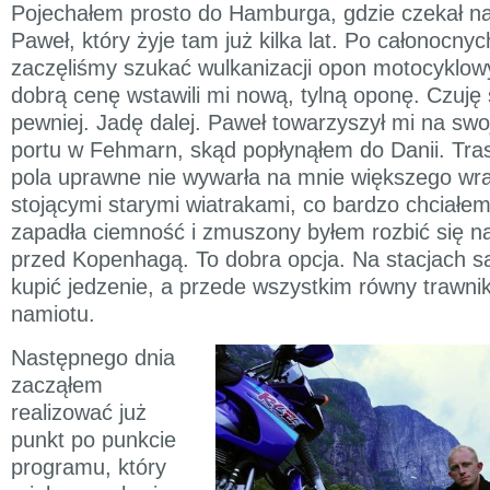
Pojechałem prosto do Hamburga, gdzie czekał na
Paweł, który żyje tam już kilka lat. Po całonocn
zaczęliśmy szukać wulkanizacji opon motocyklowy
dobrą cenę wstawili mi nową, tylną oponę. Czuję s
pewniej. Jadę dalej. Paweł towarzyszył mi na sw
portu w Fehmarn, skąd popłynąłem do Danii. Tra
pola uprawne nie wywarła na mnie większego wr
stojącymi starymi wiatrakami, co bardzo chciałe
zapadła ciemność i zmuszony byłem rozbić się na 
przed Kopenhagą. To dobra opcja. Na stacjach są
kupić jedzenie, a przede wszystkim równy trawnik
namiotu.
Następnego dnia
zacząłem
realizować już
punkt po punkcie
programu, który