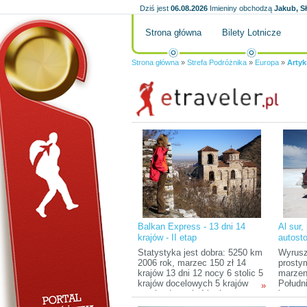
Dziś jest
06.08.2026
Imieniny obchodzą
Jakub, S
Strona główna
Bilety Lotnicze
Strona główna
»
Strefa Podróżnika
»
Europa
»
Artyk
Balkan Express - 13 dni 14
Al sur,
krajów - II etap
autost
zadanie
Statystyka jest dobra: 5250 km
Wyrusz
2006 rok, marzec 150 zł 14
prosty
krajów 13 dni 12 nocy 6 stolic 5
marzen
krajów docelowych 5 krajów
Połudn
»
przejazdowych 4 kraje „przy
koszte
okazji” 2+1 osoby
najwięc