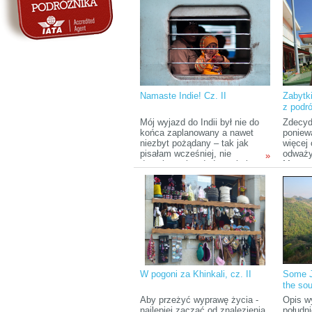
się baw
Namaste Indie! Cz. II
Zabytk
z podr
Mój wyjazd do Indii był nie do
Zdecyd
końca zaplanowany a nawet
poniew
niezbyt pożądany – tak jak
więcej 
pisałam wcześniej, nie
odważy
»
dostałam wizy do Iranu i nie
Monoto
chcąc tracić urlopu,
przewi
postanowiłam, że wyruszę
przytł
gdziekolwiek. Wybór padł na
chciel
Indie. Z perspektywy czasu
pasje. 
uważam, że był to strzał w
wsiedli
dziesiątkę.
zostaw
sobą.
W pogoni za Khinkali, cz. II
Some J
the so
Aby przeżyć wyprawę życia -
Opis w
najlepiej zacząć od znalezienia
połudn