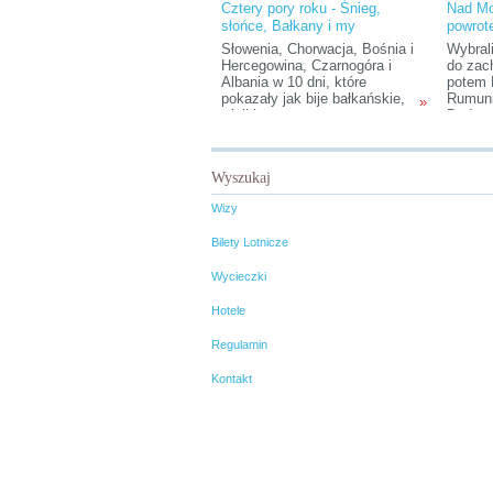
Cztery pory roku - Śnieg,
Nad Mo
słońce, Bałkany i my
powrot
Słowenia, Chorwacja, Bośnia i
Wybral
Hercegowina, Czarnogóra i
do zac
Albania w 10 dni, które
potem 
pokazały jak bije bałkańskie,
Rumuni
»
wielkie serce.
Budape
dobrod
Wizzai
standa
Wyszukaj
Przemy
Wizy
Bilety Lotnicze
Wycieczki
Hotele
Regulamin
Kontakt