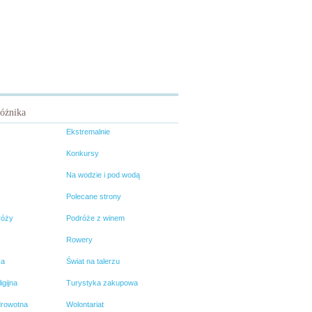
różnika
Ekstremalnie
Konkursy
Na wodzie i pod wodą
Polecane strony
róży
Podróże z winem
Rowery
ka
Świat na talerzu
igijna
Turystyka zakupowa
drowotna
Wolontariat