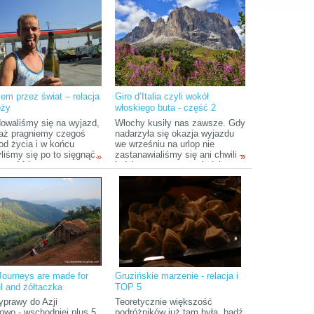
ić...
Stanach nie cofnie nas z
lotniska, bo to też, podobno
może się zdarzyć.
iem przez świat – relacja
Giro d’Italia czyli wokół
óży
włoskiego buta - część 2
owaliśmy się na wyjazd,
Włochy kusiły nas zawsze. Gdy
aż pragniemy czegoś
nadarzyła się okazja wyjazdu
od życia i w końcu
we wrześniu na urlop nie
liśmy się po to sięgnąć.
zastanawialiśmy się ani chwili –
»
»
nność i
jedziemy na samo południe.
dywalność zaczęły nas
Nigdy nie planujemy dokładnie
aczać, w dodatku oboje
trasy – układamy ją z grubsza,
iśmy rozwijać swoje
a zawsze po drodze okazuje
Uzbieraliśmy pieniądze,
się, że jest jeszcze coś
śmy do auta i
ciekawego do zobaczenia.
iliśmy wszystko za
Ponieważ podróżujemy
camperem nie musimy się
martwić o noclegi i posiłki –
domek mamy zawsze ze sobą
:)
ourneys are made for
Gruzińskie marzenie - relacja i
ul and żółtaczka
TOP 5
yprawy do Azji
Teoretycznie większość
iowo - wschodniej plus 5
podróżników już tam była, bądź