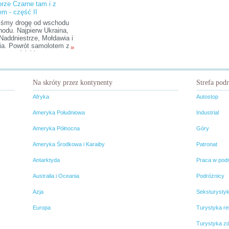
rze Czarne tam i z
Czerwonym, a po kilku dniach
em - część II
drewniane domy w Irkucku.
iśmy drogę od wschodu
hodu. Najpierw Ukraina,
Naddniestrze, Mołdawia i
a. Powrót samolotem z
»
sztu, dzięki
ziejstwu cenowemu
ra. Początek
rdowy – nocny pociąg do
Na skróty przez kontynenty
Strefa pod
śla
Afryka
Autostop
Ameryka Południowa
Industrial
Ameryka Północna
Góry
Ameryka Środkowa i Karaiby
Patronat
Antarktyda
Praca w pod
Australia i Oceania
Podróżnicy
Azja
Seksturysty
Europa
Turystyka rel
Turystyka z