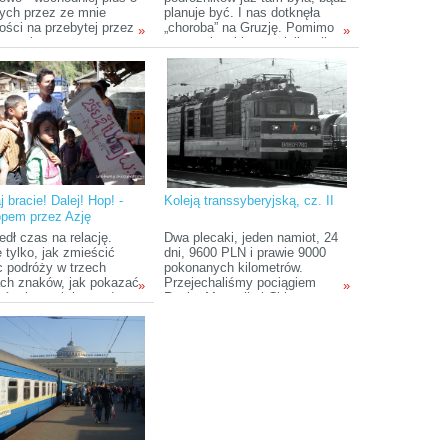
nych przez ze mnie
planuje być. I nas dotknęła
ości na przebytej przez
„choroba” na Gruzję. Pomimo
»
»
 trasie.
postępującej komercjalizacji to
wciąż jedno z najbliższych nam
miejsc oferujących za
przystępną cenę tyle atrakcji na
tak małej przestrzeni. Do tego
arcyciekawa historia i kultura,
kuchnia i ludzie dla których
Polak i Gruzin to brat. Relacja z
podróży wraz z opisem TOP 5
rzeczy, który musimy
koniecznie zobaczyć/zrobić w
 bracie! Dalej! Hop! -
Koleją transsyberyjską, cz. II
Gruzji.
opem przez Azję
dł czas na relację.
Dwa plecaki, jeden namiot, 24
 tylko, jak zmieścić
dni, 9600 PLN i prawie 9000
c podróży w trzech
pokonanych kilometrów.
ach znaków, jak pokazać
Przejechaliśmy pociągiem
»
»
tóra jest tak inna od
Rosję, Mongolię i Chiny,
 mi Europy.
odwiedzając ciekawe miejsca
na trasie. Jedliśmy czebureki w
Moskwie, omula nad Bajkałem,
piliśmy herbatę z mlekiem w
Ułan Bator, a w Pekinie oprócz
ryżu pochłanialiśmy pyszne
pierożki gotowane na parze.
Podziwialiśmy bajecznie
kolorowy sobór Wasyla
Błogosławionego na Placu