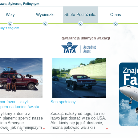
ława, Sykstus, Felicysym
Wizy
Wycieczki
Strefa Podróżnika
O nas
uły z tagiem
gwarancja udanych wakacji
 por favor! - czyli
Sen spełniony...
opem na koniec świata.
 II
yliśmy z domu z
Zacząć należy od tego, że nie
m planem: spełnić nasze
łatwo jest dostać wizę do USA.
ie o Ameryce
Ale, kiedy się ją już dostanie,
iowej, jak najmniejszym
można pakować walizki i
»
»
m zobaczyć jak
wyruszać w drogę, mając przy
ej, a przy tym dobrze
tym nadzieję, że nikt, w