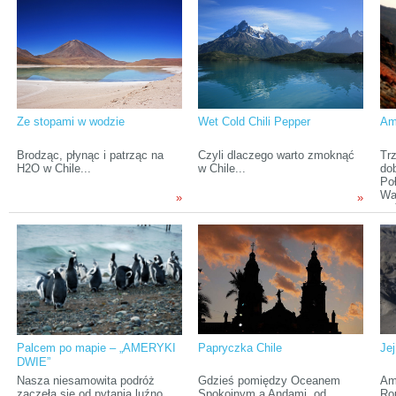
Australii, w której przez ostatnie
na temat Chile pchnęła moje
wy
pięć miesięcy pracowaliśmy,
zainteresowania w kierunku
po
żeby zarobić na dalszą podróż,
owego chudego jak patyk kraju.
Chr
przylecieliśmy do Santiago
Choć od tamtego czasu minęło
pas
(stolicy Chile) w trzech
już wiele lat, ciekawość
rok
zespołach: Kuba z Martą,
pozostała, ale decyzja o
pr
Maciek z Hanią, która po 9
wyjeździe zapadła dopiero
tra
miesiącach w Polsce znów
niedawno.
tym
dołączyła do ekipy Przez
rel
Ze stopami w wodzie
Wet Cold Chili Pepper
Ame
Kontynenty oraz samotnie
Tomek.
Brodząc, płynąc i patrząc na
Czyli dlaczego warto zmoknąć
Trz
H2O w Chile...
w Chile...
do
Po
Wa
»
»
za
po
nad
Ch
od
Palcem po mapie – „AMERYKI
Papryczka Chile
Je
DWIE”
Nasza niesamowita podróż
Gdzieś pomiędzy Oceanem
Am
zaczęła się od pytania luźno
Spokojnym a Andami, od
Ro