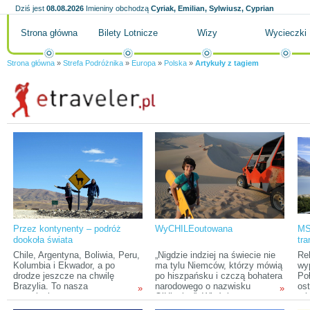
Dziś jest
08.08.2026
Imieniny obchodzą
Cyriak, Emilian, Sylwiusz, Cyprian
Strona główna
Bilety Lotnicze
Wizy
Wycieczki
Strona główna
»
Strefa Podróżnika
»
Europa
»
Polska
»
Artykuły z tagiem
Przez kontynenty – podróż
WyCHILEoutowana
MS
dookoła świata
tra
Pol
Chile, Argentyna, Boliwia, Peru,
„Nigdzie indziej na świecie nie
Re
Kolumbia i Ekwador, a po
ma tylu Niemców, którzy mówią
wy
drodze jeszcze na chwilę
po hiszpańsku i czczą bohatera
Po
Brazylia. To nasza
narodowego o nazwisku
ost
»
»
trzymiesięczna trasa w
O’Higgins”. Właśnie ta,
mię
Ameryce Południowej. Z
zasłyszana wieki temu opinia
Wi