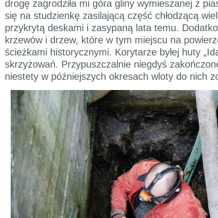
drogę zagrodziła mi góra gliny wymieszanej z pia
się na studzienkę zasilającą część chłodzącą wiel
przykrytą deskami i zasypaną lata temu. Dodatko
krzewów i drzew, które w tym miejscu na powierz
ścieżkami historycznymi. Korytarze byłej huty „Id
skrzyżowań. Przypuszczalnie niegdyś zakończone
niestety w późniejszych okresach wloty do nich 