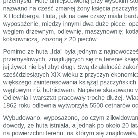
przemysłu. Hutę umiejscowioną przy wysokim sto
nazwano na cześć zmarłej żony księcia pszczyń
X Hochberga. Huta, jak na owe czasy miała bard
wyposażenie, między innymi dwa duże piece, op
węglem drzewnym, odlewnię, maszynownię; kotlar
koksowniczą, złożoną z 20 pieców.
Pomimo że huta „Ida” była jednym z najnowocze
przemysłowych, znajdujących się na terenie księ
jej żywot nie był zbyt długi. Swą działalność zako
sześćdziesiątych XIX wieku z przyczyn ekonomic
większego zainteresowania książąt pszczyńskich
węglowym niż hutnictwem. Najpierw skasowano wi
Odlewnia i warsztat pracowały trochę dłużej. Wi
1862 roku odlewnia wytworzyła 5500 cetnarów o
Wybudowano, wyposażono, po czym zlikwidowan
dowody, że huta istniała, a jednak po około 20 la
na powierzchni terenu, na którym się znajdowała,