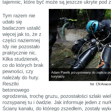
tajemnic, które być może są jeszcze ukryte pod z
Tym razem nie
udało się
badaczom ustalić
więcej jak to, że z
części naziemnej
Idy nie pozostało
praktycznie nic.
Kilka studzienek,
co do których brak
pewności, czy
Adam Pawlik przygotowany do zejścia pr
korytarzy
należały do huty.
Resztki
fot. CN Anaco
betonowego
ogrodzenia, trochę gruzu, pozostałości szlaki wie
rozsypanej tu i ówdzie. Jak informuje jeden z nu
Ściany kanału, do którego zszedłem, zostały wy