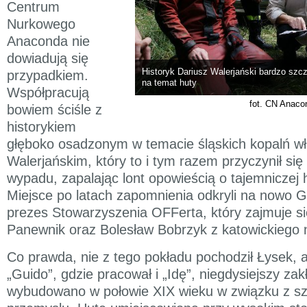
Centrum
Nurkowego
Anaconda nie
dowiadują się
Historyk Dariusz Walerjański bardzo sz
przypadkiem.
na temat huty
Współpracują
fot. CN Anaco
bowiem ściśle z
historykiem
głęboko osadzonym w temacie śląskich kopalń w
Walerjańskim, który to i tym razem przyczynił się 
wypadu, zapalając lont opowieścią o tajemniczej 
Miejsce po latach zapomnienia odkryli na nowo G
prezes Stowarzyszenia OFFerta, który zajmuje się 
Panewnik oraz Bolesław Bobrzyk z katowickiego 
Co prawda, nie z tego pokładu pochodził Łysek, 
„Guido”, gdzie pracował i „Idę”, niegdysiejszy zak
wybudowano w połowie XIX wieku w związku z s