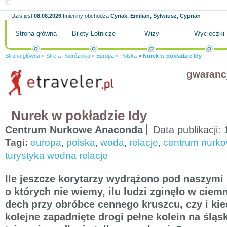
Dziś jest
08.08.2026
Imieniny obchodzą
Cyriak, Emilian, Sylwiusz, Cyprian
Strona główna
Bilety Lotnicze
Wizy
Wycieczki
Strona główna
»
Strefa Podróżnika
»
Europa
»
Polska
»
Nurek w pokładzie Idy
gwaranc
Nurek w pokładzie Idy
Centrum Nurkowe Anaconda
Data publikacji:
Tagi:
europa
,
polska
,
woda
,
relacje
,
centrum nurk
turystyka wodna relacje
Ile jeszcze korytarzy wydrążono pod naszymi
o których nie wiemy, ilu ludzi zginęło w ciem
dech przy obróbce cennego kruszcu, czy i ki
kolejne zapadnięte drogi pełne kolein na śląs