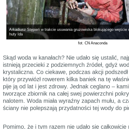
Arkadiusz Stępień w trakcie usuwania gruzowiska blokującego wejście
huty Ida
fot. CN Anaconda
Skąd woda w kanałach? Nie udało się ustalić, na
istnieją przecieki z podziemnych źródeł, gdyż wod
krystaliczna. Co ciekawe, podczas akcji podszedł
który przywiózł rowerem kilka baniek na tę właśn
pije ją od lat i jest zdrowy. Jednak ceglano – kam
tworzące zbiornik na całej swej powierzchni pokr
nalotem. Woda miała wyraźny zapach mułu, a cz
ściany nie polepszają przydatności tej wody do pi
Pomimo, że i tym razem nie udało się całkowicie