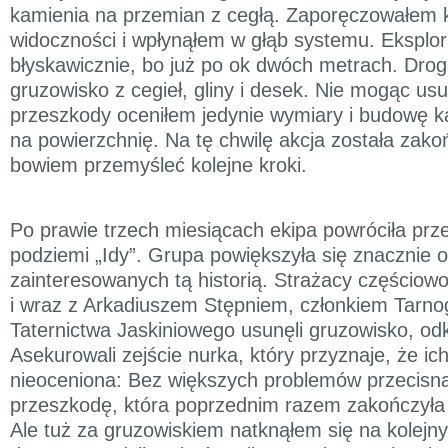
kamienia na przemian z cegłą. Zaporęczowałem 
widoczności i wpłynąłem w głąb systemu. Eksplor
błyskawicznie, bo już po ok dwóch metrach. Drog
gruzowisko z cegieł, gliny i desek. Nie mogąc us
przeszkody oceniłem jedynie wymiary i budowę ka
na powierzchnię. Na tę chwilę akcja została zako
bowiem przemyśleć kolejne kroki.
Po prawie trzech miesiącach ekipa powróciła prz
podziemi „Idy”. Grupa powiększyła się znacznie
zainteresowanych tą historią. Strażacy częścio
i wraz z Arkadiuszem Stępniem, członkiem Tarno
Taternictwa Jaskiniowego usunęli gruzowisko, odk
Asekurowali zejście nurka, który przyznaje, że i
nieoceniona: Bez większych problemów przecisną
przeszkodę, która poprzednim razem zakończyła 
Ale tuż za gruzowiskiem natknąłem się na kolejn