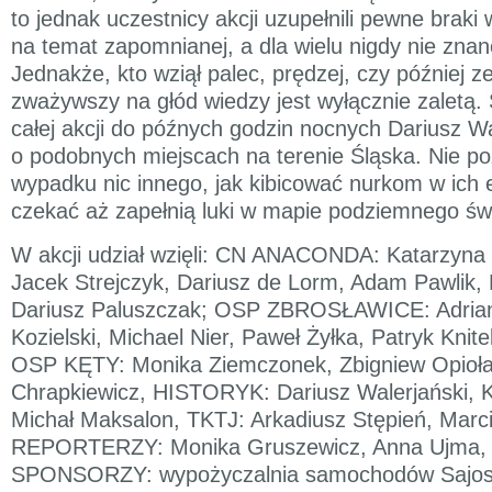
to jednak uczestnicy akcji uzupełnili pewne braki
na temat zapomnianej, a dla wielu nigdy nie znane
Jednakże, kto wziął palec, prędzej, czy później z
zważywszy na głód wiedzy jest wyłącznie zaletą. 
całej akcji do późnych godzin nocnych Dariusz Wa
o podobnych miejscach na terenie Śląska. Nie p
wypadku nic innego, jak kibicować nurkom w ich e
czekać aż zapełnią luki w mapie podziemnego św
W akcji udział wzięli: CN ANACONDA: Katarzyn
Jacek Strejczyk, Dariusz de Lorm, Adam Pawlik, 
Dariusz Paluszczak; OSP ZBROSŁAWICE: Adrian
Kozielski, Michael Nier, Paweł Żyłka, Patryk Knite
OSP KĘTY: Monika Ziemczonek, Zbigniew Opioła
Chrapkiewicz, HISTORYK: Dariusz Walerjański
Michał Maksalon, TKTJ: Arkadiusz Stępień, Marc
REPORTERZY: Monika Gruszewicz, Anna Ujma, P
SPONSORZY: wypożyczalnia samochodów Sajos,