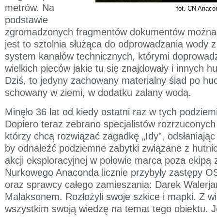
metrów. Na
fot. CN Anaco
podstawie
zgromadzonych fragmentów dokumentów można st
jest to sztolnia służąca do odprowadzania wody z
system kanałów technicznych, którymi doprowa
wielkich pieców jakie tu się znajdowały i innych 
Dziś, to jedyny zachowany materialny ślad po huc
schowany w ziemi, w dodatku zalany wodą.
Minęło 36 lat od kiedy ostatni raz w tych podziem
Dopiero teraz zebrano specjalistów rozrzuconych
którzy chcą rozwiązać zagadkę „Idy”, odsłaniając 
by odnaleźć podziemne zabytki związane z hutni
akcji eksploracyjnej w połowie marca poza ekipą
Nurkowego Anaconda licznie przybyły zastępy OS
oraz sprawcy całego zamieszania: Darek Walerja
Malaksonem. Rozłożyli swoje szkice i mapki. Z wi
wszystkim swoją wiedzę na temat tego obiektu. Jeg