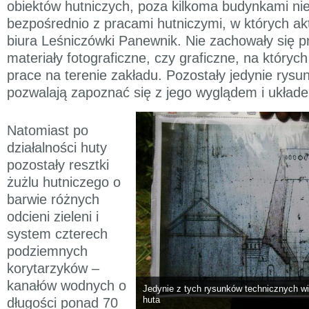
obiektów hutniczych, poza kilkoma budynkami ni
bezpośrednio z pracami hutniczymi, w których ak
biura Leśniczówki Panewnik. Nie zachowały się p
materiały fotograficzne, czy graficzne, na któryc
prace na terenie zakładu. Pozostały jedynie rysun
pozwalają zapoznać się z jego wyglądem i ukła
Natomiast po
działalności huty
pozostały resztki
żużlu hutniczego o
barwie różnych
odcieni zieleni i
system czterech
podziemnych
korytarzyków –
kanałów wodnych o
Jedynie z tych rysunków technicznych w
huta
długości ponad 70