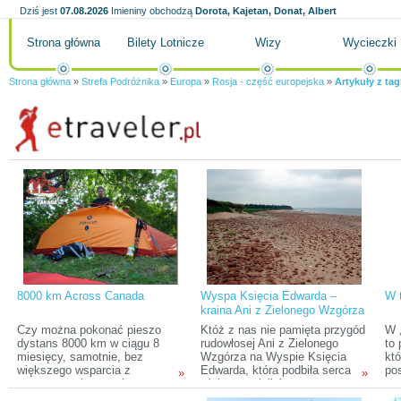
Dziś jest
07.08.2026
Imieniny obchodzą
Dorota, Kajetan, Donat, Albert
Strona główna
Bilety Lotnicze
Wizy
Wycieczki
Strona główna
»
Strefa Podróżnika
»
Europa
»
Rosja - część europejska
»
Artykuły z ta
8000 km Across Canada
Wyspa Księcia Edwarda –
W 
kraina Ani z Zielonego Wzgórza
Czy można pokonać pieszo
Któż z nas nie pamięta przygód
W 
dystans 8000 km w ciągu 8
rudowłosej Ani z Zielonego
to 
miesięcy, samotnie, bez
Wzgórza na Wyspie Księcia
kt
większego wsparcia z
Edwarda, która podbiła serca
pos
»
»
zewnątrz, mierząc się z
wielu czytelników na
wyg
różnorodnymi warunkami
wszystkich szerokościach
ich