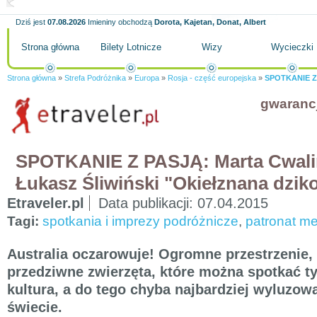
Dziś jest
07.08.2026
Imieniny obchodzą
Dorota, Kajetan, Donat, Albert
Strona główna
Bilety Lotnicze
Wizy
Wycieczki
Strona główna
»
Strefa Podróżnika
»
Europa
»
Rosja - część europejska
»
SPOTKANIE Z P
gwaranc
SPOTKANIE Z PASJĄ: Marta Cwalin
Łukasz Śliwiński "Okiełznana dziko
Etraveler.pl
Data publikacji:
07.04.2015
Tagi:
spotkania i imprezy podróżnicze
,
patronat me
Australia oczarowuje! Ogromne przestrzenie, 
przedziwne zwierzęta, które można spotkać t
kultura, a do tego chyba najbardziej wyluzowa
świecie.