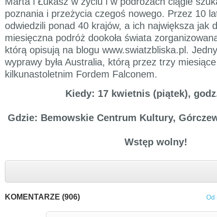
Marta i Łukasz w życiu i w podróżach ciągle szuka
poznania i przeżycia czegoś nowego. Przez 10 l
odwiedzili ponad 40 krajów, a ich największa jak 
miesięczna podróż dookoła świata zorganizowana
którą opisują na blogu www.swiatzbliska.pl. Jedn
wyprawy była Australia, którą przez trzy miesiące
kilkunastoletnim Fordem Falconem.
Kiedy: 17 kwietnis (piątek), godz
Gdzie: Bemowskie Centrum Kultury, Górcze
Wstęp wolny!
KOMENTARZE (906)
Od 