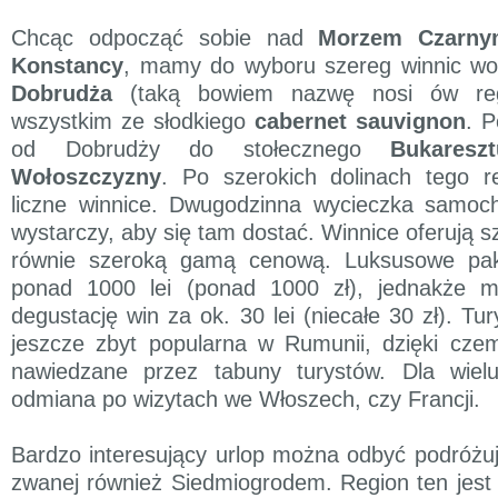
Chcąc odpocząć sobie nad
Morzem Czarny
Konstancy
, mamy do wyboru szereg winnic wok
Dobrudża
(taką bowiem nazwę nosi ów regi
wszystkim ze słodkiego
cabernet sauvignon
. 
od Dobrudży do stołecznego
Bukareszt
Wołoszczyzny
. Po szerokich dolinach tego r
liczne winnice. Dwugodzinna wycieczka samo
wystarczy, aby się tam dostać. Winnice oferują 
równie szeroką gamą cenową. Luksusowe paki
ponad 1000 lei (ponad 1000 zł), jednakże m
degustację win za ok. 30 lei (niecałe 30 zł). Tur
jeszcze zbyt popularna w Rumunii, dzięki cze
nawiedzane przez tabuny turystów. Dla wiel
odmiana po wizytach we Włoszech, czy Francji.
Bardzo interesujący urlop można odbyć podróż
zwanej również Siedmiogrodem. Region ten jest