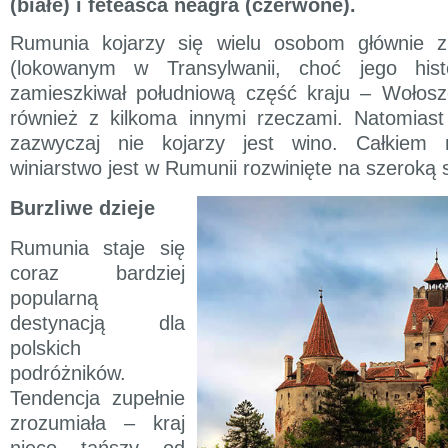
(białe) i fetească neagra (czerwone).
Rumunia kojarzy się wielu osobom głównie 
(lokowanym w Transylwanii, choć jego hist
zamieszkiwał południową część kraju – Wołosz
również z kilkoma innymi rzeczami. Natomiast
zazwyczaj nie kojarzy jest wino. Całkiem n
winiarstwo jest w Rumunii rozwinięte na szeroką 
Burzliwe dzieje
Rumunia staje się
coraz bardziej
popularną
destynacją dla
polskich
podróżników.
Tendencja zupełnie
zrozumiała – kraj
nieco tańszy od