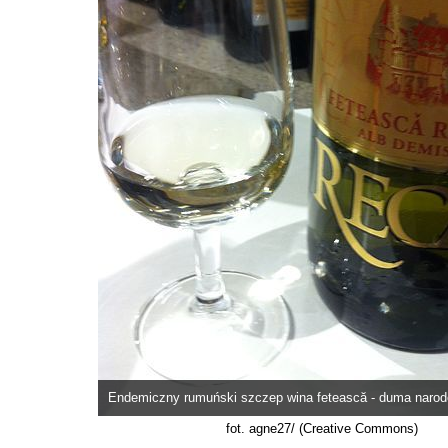
Endemiczny rumuński szczep wina fetească - duma naro
fot. agne27/ (Creative Commons)