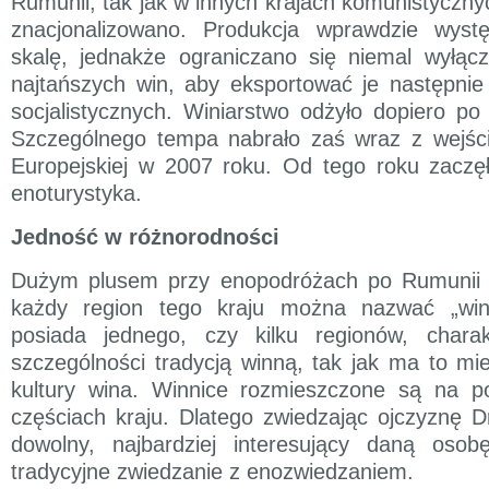
Rumunii, tak jak w innych krajach komunistyczny
znacjonalizowano. Produkcja wprawdzie wyst
skalę, jednakże ograniczano się niemal wyłącz
najtańszych win, aby eksportować je następnie 
socjalistycznych. Winiarstwo odżyło dopiero 
Szczególnego tempa nabrało zaś wraz z wejśc
Europejskiej w 2007 roku. Od tego roku zaczęł
enoturystyka.
Jedność w różnorodności
Dużym plusem przy enopodróżach po Rumunii je
każdy region tego kraju można nazwać „wi
posiada jednego, czy kilku regionów, chara
szczególności tradycją winną, tak jak ma to mie
kultury wina. Winnice rozmieszczone są na p
częściach kraju. Dlatego zwiedzając ojczyznę 
dowolny, najbardziej interesujący daną osob
tradycyjne zwiedzanie z enozwiedzaniem.