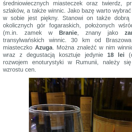
średniowiecznych miasteczek oraz twierdz, pr
szlaków, a także winnic. Jako bazę warto wybra
w sobie jest piękny. Stanowi on także dobr
okolicznych gór fogaraskich, położonych wś
(m.in. zamek w
Branie
, znany jako
za
transylwańskich winnic. 30 km od Braszowa
miasteczko
Azuga
. Można znaleźć w nim winnic
wraz z degustacją kosztuje jedynie
18 lei
(o
rozwojem enoturystyki w Rumunii, należy si
wzrostu cen.