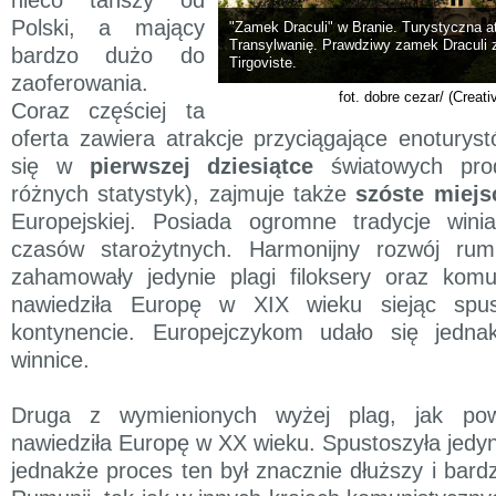
Polski, a mający
"Zamek Draculi" w Branie. Turystyczna a
Transylwanię. Prawdziwy zamek Draculi z
bardzo dużo do
Tirgoviste.
zaoferowania.
fot. dobre cezar/ (Crea
Coraz częściej ta
oferta zawiera atrakcje przyciągające enoturys
się w
pierwszej dziesiątce
światowych pro
różnych statystyk), zajmuje także
szóste miejs
Europejskiej. Posiada ogromne tradycje winia
czasów starożytnych. Harmonijny rozwój rum
zahamowały jedynie plagi filoksery oraz kom
nawiedziła Europę w XIX wieku siejąc spu
kontynencie. Europejczykom udało się jedn
winnice.
Druga z wymienionych wyżej plag, jak pow
nawiedziła Europę w XX wieku. Spustoszyła jedyn
jednakże proces ten był znacznie dłuższy i bard