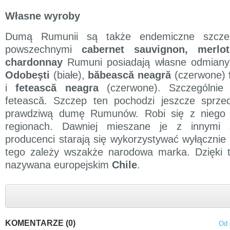
Własne wyroby
Dumą Rumunii są także endemiczne szcze
powszechnymi
cabernet sauvignon, merlot
chardonnay
Rumuni posiadają własne odmiany
Odobeşti
(białe),
băbească neagră
(czerwone)
i
fetească neagra
(czerwone). Szczególnie
fetească. Szczep ten pochodzi jeszcze sprzed
prawdziwą dumę Rumunów. Robi się z niego 
regionach. Dawniej mieszane je z innymi 
producenci starają się wykorzystywać wyłącznie
tego zależy wszakże narodowa marka. Dzięki
nazywana europejskim
Chile
.
KOMENTARZE (0)
Od 