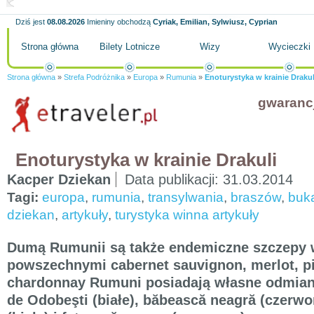
Dziś jest
08.08.2026
Imieniny obchodzą
Cyriak, Emilian, Sylwiusz, Cyprian
Strona główna
Bilety Lotnicze
Wizy
Wycieczki
Strona główna
»
Strefa Podróżnika
»
Europa
»
Rumunia
»
Enoturystyka w krainie Drakul
gwaranc
Enoturystyka w krainie Drakuli
Kacper Dziekan
Data publikacji:
31.03.2014
Tagi:
europa
,
rumunia
,
transylwania
,
braszów
,
buk
dziekan
,
artykuły
,
turystyka winna artykuły
Dumą Rumunii są także endemiczne szczepy 
powszechnymi cabernet sauvignon, merlot, pi
chardonnay Rumuni posiadają własne odmiany
de Odobeşti (białe), băbească neagră (czerwo