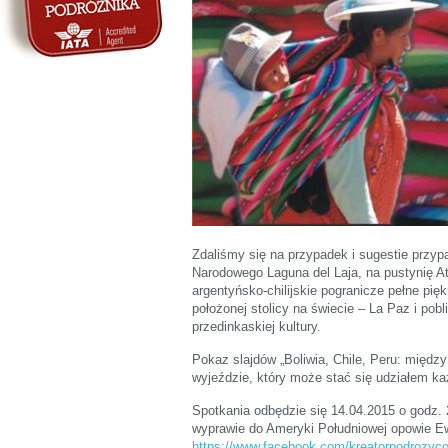
Zdaliśmy się na przypadek i sugestie przy
Narodowego Laguna del Laja, na pustynię A
argentyńsko-chilijskie pogranicze pełne pięk
położonej stolicy na świecie – La Paz i pob
przedinkaskiej kultury.
Pokaz slajdów „Boliwia, Chile, Peru: między
wyjeździe, który może stać się udziałem ka
Spotkania odbędzie się 14.04.2015 o godz.
wyprawie do Ameryki Południowej opowie Ew
https://www.facebook.com/kreatorpodrozyc