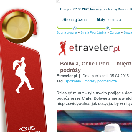
Dziś jest
07.08.2026
Imieniny obchodzą
Dorota, K
Strona główna
Bilety Lotnicze
Strona główna
»
Strefa Podróżnika
»
Europa
»
Słowa
Boliwia, Chile i Peru – międ
podróży
Etraveler.pl
Data publikacji:
05.04.2015
Tagi:
spotkania i imprezy podróżnicze
Dziesięć minut – tyle trwało podjęcie d
podróż przez Chile, Boliwię z metą w sto
nieprzewidywalna, jak decyzja, by w nią