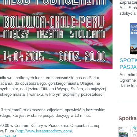
Podróży
Zapraszam
Stasie
Ani i Sta
zdobycia
„Kilim
szczytu A
na dach
krótkiego
parkach n
na Zanzib
SPOTK
PASJĄ:
Cwalin
Australia
padkowo spotkanych ludzi, co zaprowadziło nas do Parku
Śliwińs
Ogromne p
tacama, do opustoszałego, górskiego miasta Ollague, na
dzikie kra
Łukasz
nych salar, nad jezioro Tititaca i Wyspę Słońca, do najwyżej
przedziwn
"Okieł
liskiego miasta Tiwanaku, w którym tropiliśmy pozostałości
które mo
dzikość
tylko tam
kultura, a
 3 stolicami” to okraszona zdjęciami opowieść o beztroskim
chyba naj
żdego, kto jest w stanie podjąć decyzję w 10 minut.
Spotka
wyluzowan
świecie.
 20:00 w Centrum Kultury w Piasecznie. O spontanicznej
Sp
a Pluta (
http://www.kreatorpodrozy.com/
,
Etr
25
om?ref=hl