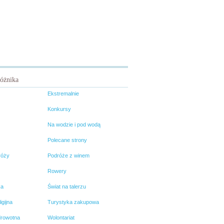
różnika
Ekstremalnie
Konkursy
Na wodzie i pod wodą
Polecane strony
róży
Podróże z winem
Rowery
ka
Świat na talerzu
igijna
Turystyka zakupowa
drowotna
Wolontariat