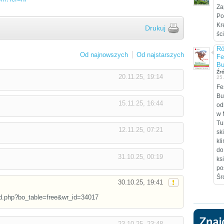
Za
Po
Kr
Drukuj
śc
Ró
Od najnowszych
Od najstarszych
Fe
Bu
Źr
20.11.25, 19:14
25
Fe
Bu
15.11.25, 16:44
od
w 
Tu
12.11.25, 07:21
sk
kl
do
31.10.25, 00:19
ks
po
Śr
30.10.25, 19:41
ard.php?bo_table=free&wr_id=34017
23.10.25, 23:48