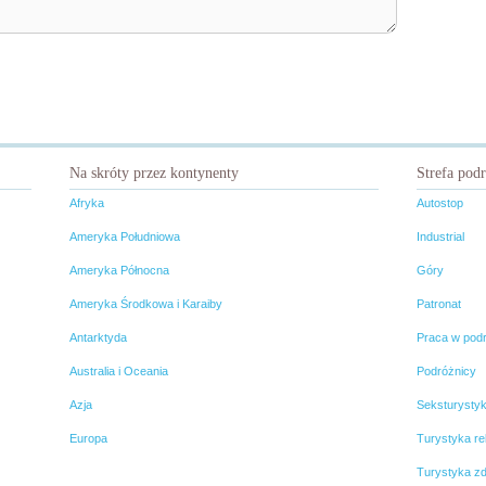
Na skróty przez kontynenty
Strefa pod
Afryka
Autostop
Ameryka Południowa
Industrial
Ameryka Północna
Góry
Ameryka Środkowa i Karaiby
Patronat
Antarktyda
Praca w pod
Australia i Oceania
Podróżnicy
Azja
Seksturysty
Europa
Turystyka rel
Turystyka z