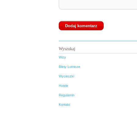
Wyszukaj
Wizy
Bilety Lotnicze
Wycieczki
Hotele
Regulamin
Kontakt