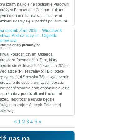
celem są Stany
praszamy na kolejne spotkanie Pracowni
Zjednoczone, które
dróży w Bemowskim Centrum Kultury.
zamierzają przejechać
ętymi drogami Transylwanii i polnymi
wzdłuż i wszerz w
ieżkami udamy się w podróż po Rumunii.
trakcie dwumiesięcznej
wnoleżnik Zero 2015 – Wrocławski
eskapady.
stiwal Podróżniczy im. Olgierda
drewicza
ódło: materiały promocyjne
.03.2015
stiwal Podróżniczy im. Olgierda
drewicza Równoleżnik Zero, który
będzie się w dniach 9-11 kwietnia 2015 r.
Mediatece (Pl. Teatralny 5) i Bibliotece
rystycznej (ul.Szewska 78) to wydarzenie
ierowane do osób pragnących poczuć
imat podróżowania oraz wspaniała okazja
 spotkania z podróżnikami i autorami
iążek. Tegoroczna edycja będzie
święcona krajom Ameryki Północnej i
odkowej.
«
»
1
2
3
4
5