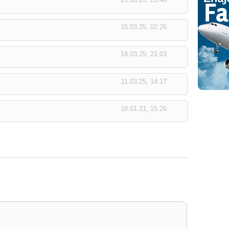
15.03.25, 02:26
14.03.25, 21:03
11.03.25, 14:17
18.01.21, 15:26