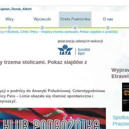
ajetan, Donat, Albert
Wizy
Wycieczki
Strefa Podróżnika
O nas
cja
»
Boliwia, Chile i Peru – między trzema stolicami. Pokaz slajdów z podróży
gwarancja udanych wakacji
zy trzema stolicami. Pokaz slajdów z
Wypraw
Etravel
ecyzji o podróży do Ameryki Południowej. Czterotygodniowa
licy Peru – Limie okazała się również spontaniczna i
 wyruszyć.
Spotka
Pracow