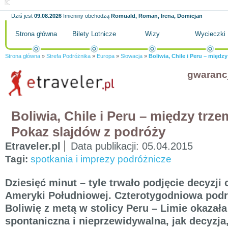
Dziś jest
09.08.2026
Imieniny obchodzą
Romuald, Roman, Irena, Domicjan
Strona główna
Bilety Lotnicze
Wizy
Wycieczki
Strona główna
»
Strefa Podróżnika
»
Europa
»
Słowacja
»
Boliwia, Chile i Peru – międz
gwaranc
Boliwia, Chile i Peru – między trze
Pokaz slajdów z podróży
Etraveler.pl
Data publikacji:
05.04.2015
Tagi:
spotkania i imprezy podróżnicze
Dziesięć minut – tyle trwało podjęcie decyzji
Ameryki Południowej. Czterotygodniowa podró
Boliwię z metą w stolicy Peru – Limie okazała
spontaniczna i nieprzewidywalna, jak decyzja