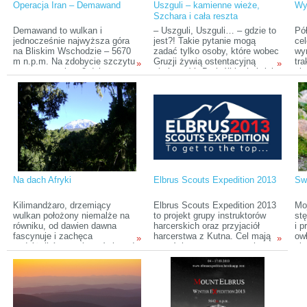
Operacja Iran – Demawand
Uszguli – kamienne wieże,
Wy
miejsce, podobno byłam
Szchara i cała reszta
pierwszą osobą od kilku lat,
która tam dotarła.
Demawand to wulkan i
– Uszguli, Uszguli… – gdzie to
Pó
jednocześnie najwyższa góra
jest?! Takie pytanie mogą
cel
na Bliskim Wschodzie – 5670
zadać tylko osoby, które wobec
wy
m n.p.m. Na zdobycie szczytu
Gruzji żywią ostentacyjną
tra
»
»
zarezerwowałem 2 dni ze
obojętność. Bo jeśli ktokolwiek
się
względu na napięty plan
choć raz zawitał do Gruzji, a
Ka
wyjazdu. Na wstępie
konkretniej w górzysty regionu
Ka
zrezygnowałem też z
Swanetii, prawdopodobnie nigdy
ka
korzystania z pomocy mułów i
nie zapomni widoku
cha
przewodników. Droga wydawała
kamiennych wież wzbijających
ws
się łatwa, a mapy, przekroje
się w niebo na tle wysokich
zn
góry i odczyty GPS pozwalały
szczytów Kaukazu. Taka jest
zna
sądzić, że nie zgubię się
swanecka wioska Uszguli –
Ro
schodząc.
zapomnieć o niej niełatwo.
Pi
uc
Na dach Afryki
Elbrus Scouts Expedition 2013
Sw
Wu
Kilimandżaro, drzemiący
Elbrus Scouts Expedition 2013
Mo
wulkan położony niemalże na
to projekt grupy instruktorów
stę
równiku, od dawien dawna
harcerskich oraz przyjaciół
i p
fascynuje i zachęca
harcerstwa z Kutna. Cel mają
owł
»
»
podróżników z całego świata do
wyraźnie zarysowany – chcą
się
zmierzenia się z nim. Ta
zdobyć najwyższy szczyt
mo
najwyższa góra kontynentu
Kaukazu – Elbrus (5642 m
ob
afrykańskiego przez stulecia
n.p.m.). By to zrobić, wybierają
że 
uchodziła za niedostępną.
się w sierpniu tego roku do
pow
Miejscowe legendy mówiły o
Kabardyno-Bałkarii,
ka