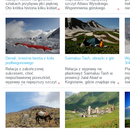
szlakach przybywa płci pięknej.
szczyt Atlasu Wysokiego.
tr
Oto krótka historia kilku kobiet,
Wspomnienia górskiego
nie
»
»
które wsławiły się jako górskie
nowicjusza zestawione z
ca
pionierki podczas pierwszej w
narracją „po latach” tej samej,
na
historii żeńskiej wyprawy w
doświadczonej już we
Czy
Himalaje.
wspinaczce osoby.
pow
po
et
Denali, śnieżna bestia z koła
Saimaluu Tash, obrazki z gór
Wy
podbiegunowego
3/
Relacja z zakończonej
Relacja z wyprawy na
Pla
sukcesem, choć
płaskowyż Saimaluu Tash w
mi
niepozbawionej przeszkód,
prowincji Jalal Abad w
pię
wyprawy na najwyższy szczyt
Kirgistanie, gdzie znajduje się
św
»
»
Ameryki Północnej będący
ponad dziesięć tysięcy
wie
zarazem jednym z
petroglifów, naskalnych
pr
trudniejszych w Koronie Ziemi.
rysunków, z których najstarsze
za
liczą cztery tysiące lat.
wy
Pomimo uznania miejsca za
unikatowe w skali światowej,
wciąż bardzo trudno jest się
tam dostać (głównie ze względu
na warunki atmosferyczne –
dostępność przez 1 miesiąc w
roku). Kiedy odwiedziłam to