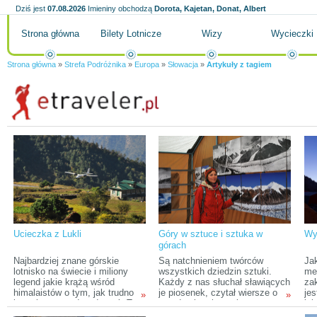
Dziś jest
07.08.2026
Imieniny obchodzą
Dorota, Kajetan, Donat, Albert
Strona główna
Bilety Lotnicze
Wizy
Wycieczki
Strona główna
»
Strefa Podróżnika
»
Europa
»
Słowacja
»
Artykuły z tagiem
Ucieczka z Lukli
Góry w sztuce i sztuka w
Wy
górach
Najbardziej znane górskie
Są natchnieniem twórców
Ja
lotnisko na świecie i miliony
wszystkich dziedzin sztuki.
me
legend jakie krążą wśród
Każdy z nas słuchał sławiących
za
himalaistów o tym, jak trudno
je piosenek, czytał wiersze o
jes
»
»
jest się stamtąd wydostać. To
potędze i majestacie czy
lub
sprawia, że Lukla budzi
oglądał obrazy, na których
poś