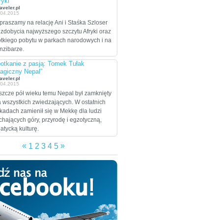
ryki”
celem są Stany
aveler.pl
.04.2015
Zjednoczone, które
praszamy na relację Ani i Staśka Szloser
zamierzają przejechać
 zdobycia najwyższego szczytu Afryki oraz
wzdłuż i wszerz w
ótkiego pobytu w parkach narodowych i na
trakcie dwumiesięcznej
nzibarze.
eskapady.
otkanie z pasją: Tomek Tułak
agiczny Nepal”
aveler.pl
.04.2015
szcze pół wieku temu Nepal był zamknięty
a wszystkich zwiedzających. W ostatnich
kadach zamienił się w Mekkę dla ludzi
chających góry, przyrodę i egzotyczną,
jatycką kulturę.
«
»
1
2
3
4
5