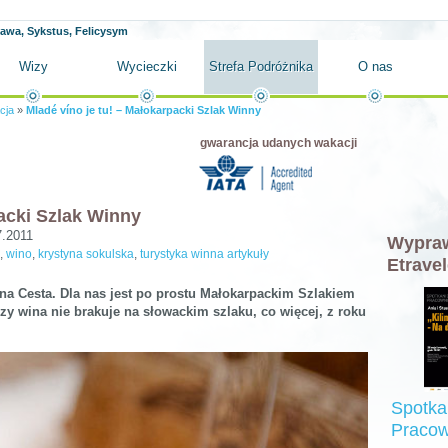
ława, Sykstus, Felicysym
Wizy
Wycieczki
Strefa Podróżnika
O nas
cja
»
Mladé víno je tu! – Małokarpacki Szlak Winny
gwarancja udanych wakacji
packi Szlak Winny
7.2011
Wypraw
,
wino
,
krystyna sokulska
,
turystyka winna artykuły
Etravel
na Cesta. Dla nas jest po prostu Małokarpackim Szlakiem
 wina nie brakuje na słowackim szlaku, co więcej, z roku
Spotka
Pracow