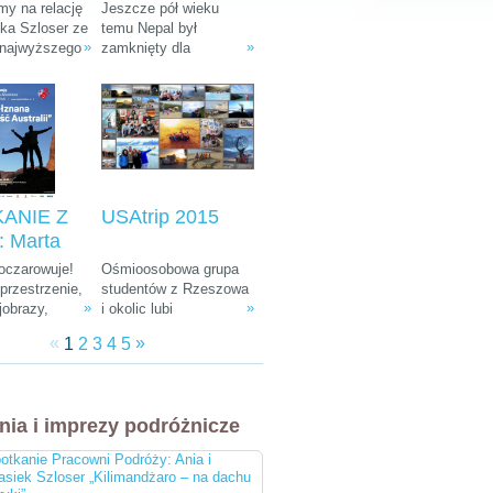
: Ania i
Tułak „Magiczny
y na relację
Jeszcze pół wieku
k Szloser
Nepal”
śka Szloser ze
temu Nepal był
»
»
 najwyższego
zamknięty dla
andżaro –
fryki oraz
wszystkich
u Afryki”
 pobytu w
zwiedzających. W
arodowych i
ostatnich dekadach
arze.
zamienił się w Mekkę
dla ludzi kochających
góry, przyrodę i
egzotyczną, azjatycką
kulturę.
ANIE Z
USAtrip 2015
 Marta
a-
 oczarowuje!
Ośmioosobowa grupa
ka i
rzestrzenie,
studentów z Rzeszowa
»
»
jobrazy,
i okolic lubi
 Śliwiński
e zwierzęta,
udowadniać, że chcieć
znana
«
»
1
2
3
4
5
żna spotkać
równa się móc. Wierni
 Australii"
, ciekawa
tej idei co roku
 do tego
wyruszają w podróż
bardziej
leciwym busem z 1988
nia i imprezy podróżnicze
i ludzie na
r. Na koncie mają już
cztery wyprawy, a teraz
otkanie Pracowni Podróży: Ania i
przygotowują się do
asiek Szloser „Kilimandżaro – na dachu
następnej. Tym razem