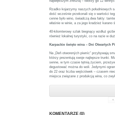
największym zresztą – tworzy go 12 winnych
Rzadko kojarzymy naszych południowych są
dość wcześnie przekonali się o wartości teg
cenne było wino, świadczą dwa fakty: tamte
właśnie w winie, a za jego kradzież karano 
40-kilomterowy szlak biegnący wzdłuż grzbi
również lokalnej turystyki, co na razie w du
Karpackie święto wina – Dni Otwartych P
Na „Deň otworených piwníc” przybywają smak
którzy prezentują swoje najlepsze trunki.
senne, w tym czasie tętnią życiem, przeżyw
degustować można do woli. Jedynymi ograni
do 22 oraz liczba wejściówek – czasem nie
miejsca związane z produkcją wina, co zwyk
«
KOMENTARZE (0)