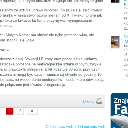
Af
 rejonów, na których obszarze znajduje się 120 winnych gmin.
Etr
30
siadów ze sztuką uprawy winorośli. Okazuje się, że Słowacy
Za
o trunku – winiarstwo rozwija się tam od XIII wieku. O tym jak
ze
jsi lekarze kilkaset lat temu otrzymywali wynagrodzenie
kr
śmiercią.
Za
etu Małych Karpat ma służyć nie tylko promocji wina, ale
Sp
żym stopniu się udaje.
„M
Etr
27
iwnic
Je
osze z całej Słowacji i Europy oraz ponad setka winiarzy,
dl
 Miasteczka położone na małokarpackim szlaku winnym, zwykle
de
ając prawdziwe oblężenie. Bilet kosztuje 30 euro, przy czym
ko
czeniami mogą być czas – winnice są otwarte od godziny 10
az
dostateczna wobec tłumu enoturystów – osób, które odwiedzają
le połączone jest również z degustacją.
Drukuj
»
1
2
Od najnowszych
Od najstarszych