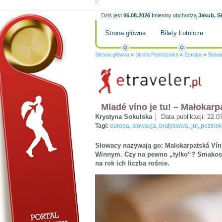
Dziś jest
06.08.2026
Imieniny obchodzą
Jakub, S
Strona główna
Bilety Lotnicze
Strona główna
»
Strefa Podróżnika
»
Europa
»
Słowa
Mladé víno je tu! – Małokar
Krystyna Sokulska
Data publikacji:
22.0
Tagi:
europa
,
słowacja
,
bratysława
,
jur
,
pezinok
Słowacy nazywają go: Malokarpatská Vín
Winnym. Czy na pewno „tylko“? Smakoszy
na rok ich liczba rośnie.