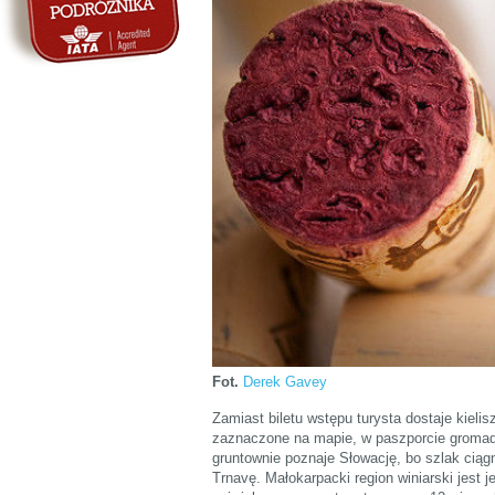
Fot.
Derek Gavey
Zamiast biletu wstępu turysta dostaje kieli
zaznaczone na mapie, w paszporcie gromadzi
gruntownie poznaje Słowację, bo szlak ciągn
Trnavę. Małokarpacki region winiarski jest