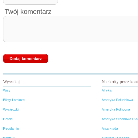
Twój komentarz
Wyszukaj
Na skróty przez kon
Wizy
Afryka
Bilety Lotnicze
Ameryka Południowa
Wycieczki
Ameryka Północna
Hotele
Ameryka Środkowa i Ka
Regulamin
Antarktyda