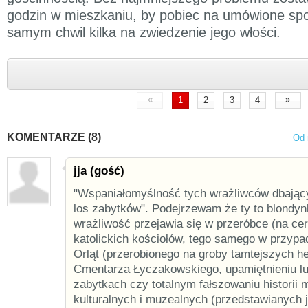
godzin w mieszkaniu, by pobiec na umówione spo
samym chwil kilka na zwiedzenie jego włości.
«
»
1
2
3
4
KOMENTARZE (8)
Od 
jja (gość)
"Wspaniałomyślność tych wrażliwców dbając
los zabytków". Podejrzewam że ty to blondyn
wrażliwość przejawia się w przeróbce (na cer
katolickich kościołów, tego samego w przyp
Orląt (przerobionego na groby tamtejszych h
Cmentarza Łyczakowskiego, upamiętnieniu l
zabytkach czy totalnym fałszowaniu historii m
kulturalnych i muzealnych (przedstawianych