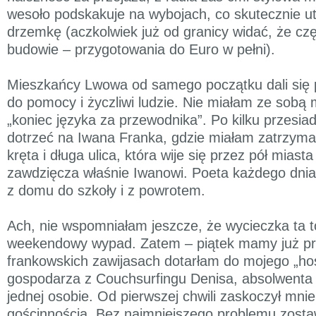
wesoło podskakuje na wybojach, co skutecznie ut
drzemkę (aczkolwiek już od granicy widać, że czę
budowie – przygotowania do Euro w pełni).
Mieszkańcy Lwowa od samego początku dali się 
do pomocy i życzliwi ludzie. Nie miałam ze sobą 
„koniec języka za przewodnika”. Po kilku przesia
dotrzeć na Iwana Franka, gdzie miałam zatrzyma
kręta i długa ulica, która wije się przez pół miast
zawdzięcza właśnie Iwanowi. Poeta każdego dnia
z domu do szkoły i z powrotem.
Ach, nie wspomniałam jeszcze, że wycieczka ta t
weekendowy wypad. Zatem – piątek mamy już pr
frankowskich zawijasach dotarłam do mojego „host
gospodarza z Couchsurfingu Denisa, absolwenta hi
jednej osobie. Od pierwszej chwili zaskoczył mnie
gościnnością. Bez najmniejszego problemu zostaw