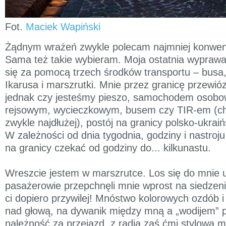
Fot.
Maciek Wapiński
Żądnym wrażeń zwykle polecam najmniej konwen
Sama też takie wybieram. Moja ostatnia wypraw
się za pomocą trzech środków transportu – busa,
Ikarusa i marszrutki. Mnie przez granicę przewió
jednak czy jesteśmy pieszo, samochodem osob
rejsowym, wycieczkowym, busem czy TIR-em (choć
zwykle najdłużej), postój na granicy polsko-ukraiń
W zależności od dnia tygodnia, godziny i nastro
na granicy czekać od godziny do... kilkunastu.
Wreszcie jestem w marszrutce. Los się do mnie 
pasażerowie przepchnęli mnie wprost na siedzeni
ci dopiero przywilej! Mnóstwo kolorowych ozdób 
nad głową, na dywanik między mną a „wodijem” 
należność za przejazd, z radia zaś ćmi stylowa m