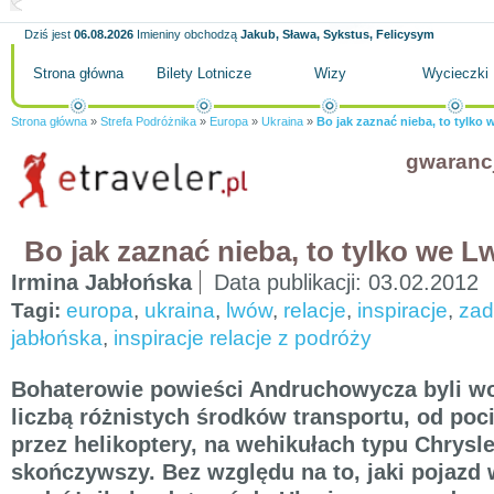
Dziś jest
06.08.2026
Imieniny obchodzą
Jakub, Sława, Sykstus, Felicysym
Strona główna
Bilety Lotnicze
Wizy
Wycieczki
Strona główna
»
Strefa Podróżnika
»
Europa
»
Ukraina
»
Bo jak zaznać nieba, to tylko 
gwaranc
Bo jak zaznać nieba, to tylko we Lw
Irmina Jabłońska
Data publikacji:
03.02.2012
Tagi:
europa
,
ukraina
,
lwów
,
relacje
,
inspiracje
,
zad
jabłońska
,
inspiracje relacje z podróży
Bohaterowie powieści Andruchowycza byli wo
liczbą różnistych środków transportu, od po
przez helikoptery, na wehikułach typu Chrysle
skończywszy. Bez względu na to, jaki pojazd 