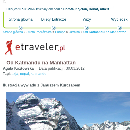
Dziś jest
07.08.2026
Imieniny obchodzą
Dorota, Kajetan, Donat, Albert
Strona główna
Bilety Lotnicze
Wizy
Wycieczki
Strona główna
»
Strefa Podróżnika
»
Europa
»
Ukraina
»
Od Katmandu na Manhattan
Od Katmandu na Manhattan
Agata Kozłowska
Data publikacji:
30.03.2012
Tagi:
azja
,
nepal
,
katmandu
Ilustracja wywiadu z Januszem Kurczabem