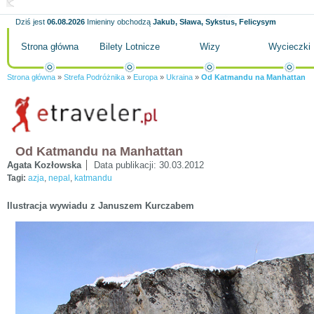
Dziś jest
06.08.2026
Imieniny obchodzą
Jakub, Sława, Sykstus, Felicysym
Strona główna
Bilety Lotnicze
Wizy
Wycieczki
Strona główna
»
Strefa Podróżnika
»
Europa
»
Ukraina
»
Od Katmandu na Manhattan
Od Katmandu na Manhattan
Agata Kozłowska
Data publikacji:
30.03.2012
Tagi:
azja
,
nepal
,
katmandu
Ilustracja wywiadu z Januszem Kurczabem