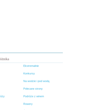
różnika
Ekstremalnie
Konkursy
Na wodzie i pod wodą
Polecane strony
róży
Podróże z winem
Rowery