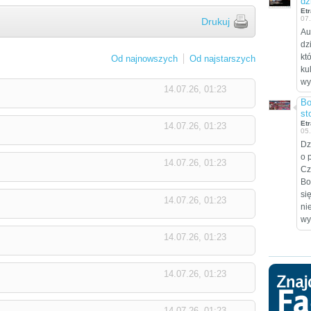
dz
Etr
07
Drukuj
Au
dz
kt
Od najnowszych
Od najstarszych
ku
wy
14.07.26, 01:23
Bo
st
Etr
14.07.26, 01:23
05
Dz
o 
14.07.26, 01:23
Cz
Bo
si
14.07.26, 01:23
ni
wy
14.07.26, 01:23
14.07.26, 01:23
14.07.26, 01:23