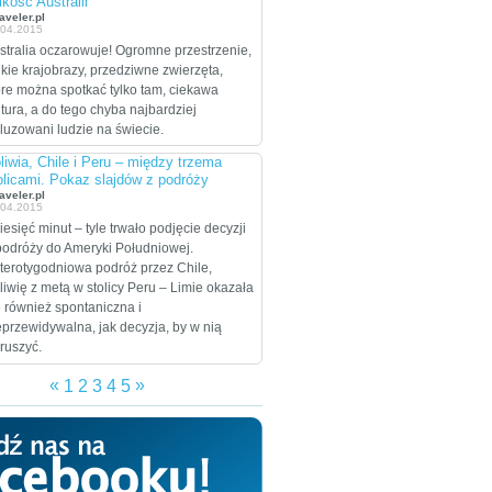
ikość Australii"
celem są Stany
aveler.pl
.04.2015
Zjednoczone, które
stralia oczarowuje! Ogromne przestrzenie,
zamierzają przejechać
ikie krajobrazy, przedziwne zwierzęta,
wzdłuż i wszerz w
óre można spotkać tylko tam, ciekawa
trakcie dwumiesięcznej
ltura, a do tego chyba najbardziej
eskapady.
luzowani ludzie na świecie.
liwia, Chile i Peru – między trzema
olicami. Pokaz slajdów z podróży
aveler.pl
.04.2015
iesięć minut – tyle trwało podjęcie decyzji
podróży do Ameryki Południowej.
terotygodniowa podróż przez Chile,
liwię z metą w stolicy Peru – Limie okazała
ę również spontaniczna i
eprzewidywalna, jak decyzja, by w nią
ruszyć.
«
»
1
2
3
4
5