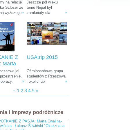
: Ania i
Tułak „Magiczny
y na relację
Jeszcze pół wieku
k Szloser
Nepal”
śka Szloser ze
temu Nepal był
»
»
 najwyższego
zamknięty dla
andżaro –
fryki oraz
wszystkich
u Afryki”
 pobytu w
zwiedzających. W
arodowych i
ostatnich dekadach
arze.
zamienił się w Mekkę
dla ludzi kochających
góry, przyrodę i
egzotyczną, azjatycką
kulturę.
ANIE Z
USAtrip 2015
 Marta
a-
 oczarowuje!
Ośmioosobowa grupa
ka i
rzestrzenie,
studentów z Rzeszowa
»
»
jobrazy,
i okolic lubi
 Śliwiński
e zwierzęta,
udowadniać, że chcieć
znana
«
»
1
2
3
4
5
żna spotkać
równa się móc. Wierni
 Australii"
, ciekawa
tej idei co roku
 do tego
wyruszają w podróż
bardziej
leciwym busem z 1988
nia i imprezy podróżnicze
i ludzie na
r. Na koncie mają już
cztery wyprawy, a teraz
OTKANIE Z PASJĄ: Marta Cwalina-
przygotowują się do
iwińska i Łukasz Śliwiński "Okiełznana
następnej. Tym razem