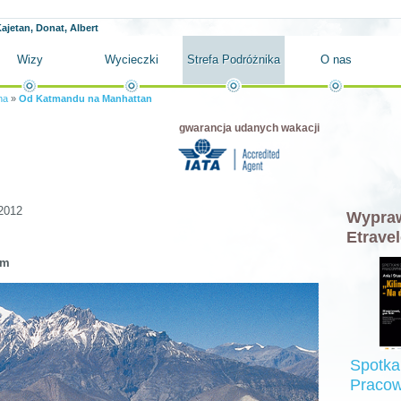
ajetan, Donat, Albert
Wizy
Wycieczki
Strefa Podróżnika
O nas
na
»
Od Katmandu na Manhattan
gwarancja udanych wakacji
2012
Wypraw
Etravel
em
Spotka
Pracow