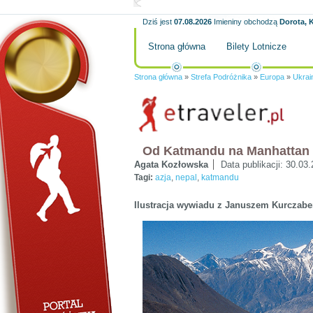
Dziś jest
07.08.2026
Imieniny obchodzą
Dorota, K
Strona główna
Bilety Lotnicze
Strona główna
»
Strefa Podróżnika
»
Europa
»
Ukrai
Od Katmandu na Manhattan
Agata Kozłowska
Data publikacji:
30.03.
Tagi:
azja
,
nepal
,
katmandu
Ilustracja wywiadu z Januszem Kurczab