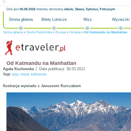
Dziś jest
06.08.2026
Imieniny obchodzą
Jakub, Sława, Sykstus, Felicysym
Strona główna
Bilety Lotnicze
Wizy
Wycieczki
Strona główna
»
Strefa Podróżnika
»
Europa
»
Ukraina
»
Od Katmandu na Manhattan
Od Katmandu na Manhattan
Agata Kozłowska
Data publikacji:
30.03.2012
Tagi:
azja
,
nepal
,
katmandu
Ilustracja wywiadu z Januszem Kurczabem