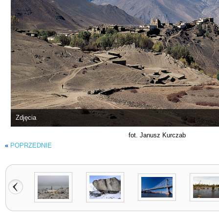
Zdjęcia
fot. Janusz Kurczab
«
POPRZEDNIE