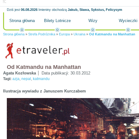
Dziś jest
06.08.2026
Imieniny obchodzą
Jakub, Sława, Sykstus, Felicysym
Strona główna
Bilety Lotnicze
Wizy
Wycieczki
Strona główna
»
Strefa Podróżnika
»
Europa
»
Ukraina
»
Od Katmandu na Manhattan
Od Katmandu na Manhattan
Agata Kozłowska
Data publikacji:
30.03.2012
Tagi:
azja
,
nepal
,
katmandu
Ilustracja wywiadu z Januszem Kurczabem