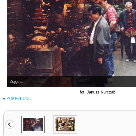
Zdjęcia
fot. Janusz Kurczab
«
POPRZEDNIE