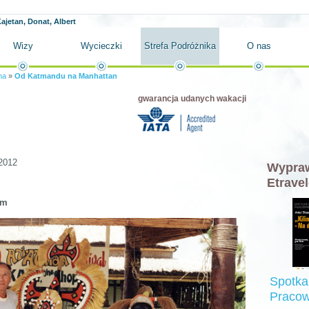
ajetan, Donat, Albert
Wizy
Wycieczki
Strefa Podróżnika
O nas
na
»
Od Katmandu na Manhattan
gwarancja udanych wakacji
2012
Wypraw
Etravel
em
Spotka
Pracow