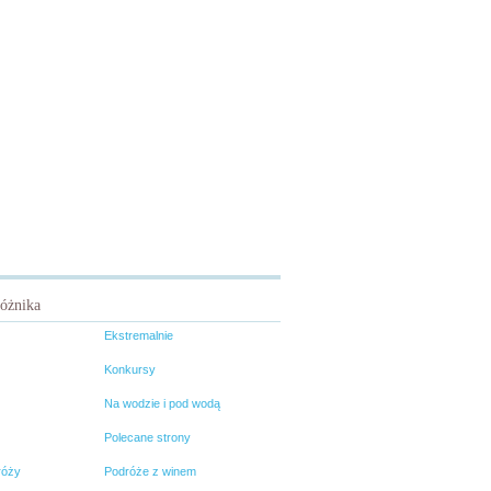
różnika
Ekstremalnie
Konkursy
Na wodzie i pod wodą
Polecane strony
róży
Podróże z winem