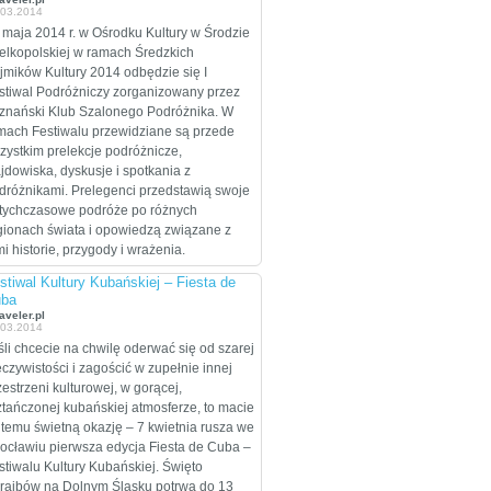
.03.2014
celem są Stany
Zjednoczone, które
 maja 2014 r. w Ośrodku Kultury w Środzie
zamierzają przejechać
elkopolskiej w ramach Średzkich
wzdłuż i wszerz w
jmików Kultury 2014 odbędzie się I
trakcie dwumiesięcznej
stiwal Podróżniczy zorganizowany przez
eskapady.
znański Klub Szalonego Podróżnika. W
mach Festiwalu przewidziane są przede
zystkim prelekcje podróżnicze,
ajdowiska, dyskusje i spotkania z
dróżnikami. Prelegenci przedstawią swoje
tychczasowe podróże po różnych
gionach świata i opowiedzą związane z
mi historie, przygody i wrażenia.
stiwal Kultury Kubańskiej – Fiesta de
ba
aveler.pl
.03.2014
śli chcecie na chwilę oderwać się od szarej
eczywistości i zagościć w zupełnie innej
zestrzeni kulturowej, w gorącej,
ztańczonej kubańskiej atmosferze, to macie
 temu świetną okazję – 7 kwietnia rusza we
ocławiu pierwsza edycja Fiesta de Cuba –
stiwalu Kultury Kubańskiej. Święto
raibów na Dolnym Śląsku potrwa do 13