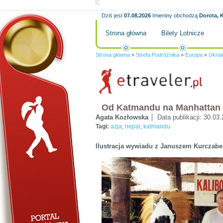
Dziś jest
07.08.2026
Imieniny obchodzą
Dorota, K
Strona główna
Bilety Lotnicze
Strona główna
»
Strefa Podróżnika
»
Europa
»
Ukrai
Od Katmandu na Manhattan
Agata Kozłowska
Data publikacji:
30.03.
Tagi:
azja
,
nepal
,
katmandu
Ilustracja wywiadu z Januszem Kurczab