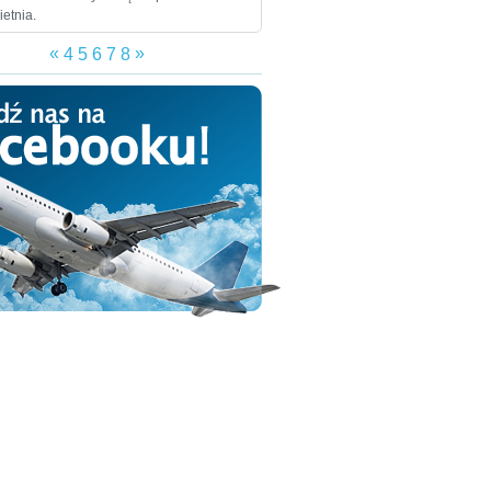
ietnia.
«
»
4
5
6
7
8