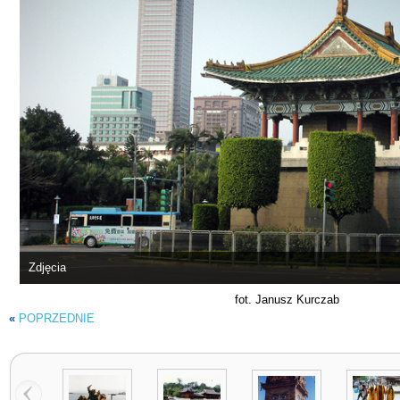
Zdjęcia
fot. Janusz Kurczab
«
POPRZEDNIE