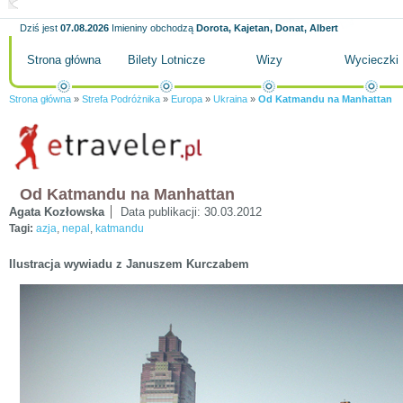
Dziś jest
07.08.2026
Imieniny obchodzą
Dorota, Kajetan, Donat, Albert
Strona główna
Bilety Lotnicze
Wizy
Wycieczki
Strona główna
»
Strefa Podróżnika
»
Europa
»
Ukraina
»
Od Katmandu na Manhattan
Od Katmandu na Manhattan
Agata Kozłowska
Data publikacji:
30.03.2012
Tagi:
azja
,
nepal
,
katmandu
Ilustracja wywiadu z Januszem Kurczabem