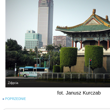
Zdjęcia
fot. Janusz Kurczab
«
POPRZEDNIE