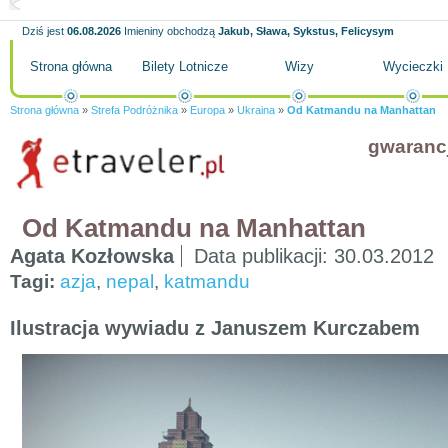
Dziś jest
06.08.2026
Imieniny obchodzą
Jakub, Sława, Sykstus, Felicysym
Strona główna
Bilety Lotnicze
Wizy
Wycieczki
Strona główna
»
Strefa Podróżnika
»
Europa
»
Ukraina
»
Od Katmandu na Manhattan
gwaranc
Od Katmandu na Manhattan
Agata Kozłowska
Data publikacji:
30.03.2012
Tagi:
azja
,
nepal
,
katmandu
Ilustracja wywiadu z Januszem Kurczabem