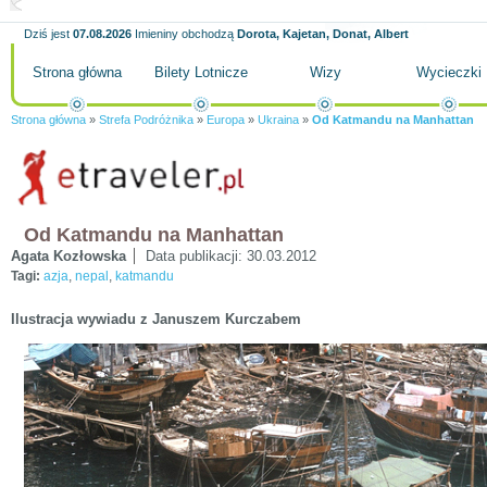
Dziś jest
07.08.2026
Imieniny obchodzą
Dorota, Kajetan, Donat, Albert
Strona główna
Bilety Lotnicze
Wizy
Wycieczki
Strona główna
»
Strefa Podróżnika
»
Europa
»
Ukraina
»
Od Katmandu na Manhattan
Od Katmandu na Manhattan
Agata Kozłowska
Data publikacji:
30.03.2012
Tagi:
azja
,
nepal
,
katmandu
Ilustracja wywiadu z Januszem Kurczabem