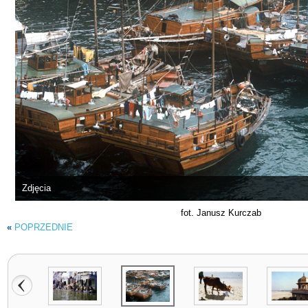
Zdjęcia
fot. Janusz Kurczab
«
POPRZEDNIE