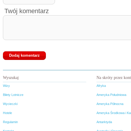
Twój komentarz
Wyszukaj
Na skróty przez kon
Wizy
Afryka
Bilety Lotnicze
Ameryka Południowa
Wycieczki
Ameryka Północna
Hotele
Ameryka Środkowa i Ka
Regulamin
Antarktyda
Kontakt
Australia i Oceania