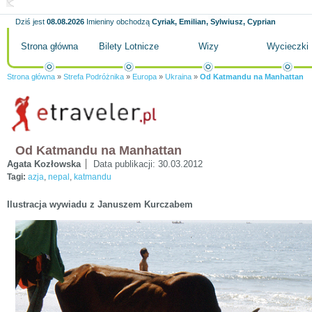
Dziś jest
08.08.2026
Imieniny obchodzą
Cyriak, Emilian, Sylwiusz, Cyprian
Strona główna
Bilety Lotnicze
Wizy
Wycieczki
Strona główna
»
Strefa Podróżnika
»
Europa
»
Ukraina
»
Od Katmandu na Manhattan
Od Katmandu na Manhattan
Agata Kozłowska
Data publikacji:
30.03.2012
Tagi:
azja
,
nepal
,
katmandu
Ilustracja wywiadu z Januszem Kurczabem