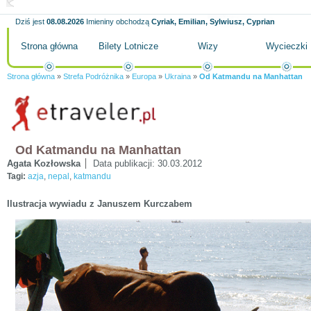
Dziś jest
08.08.2026
Imieniny obchodzą
Cyriak, Emilian, Sylwiusz, Cyprian
Strona główna
Bilety Lotnicze
Wizy
Wycieczki
Strona główna
»
Strefa Podróżnika
»
Europa
»
Ukraina
»
Od Katmandu na Manhattan
Od Katmandu na Manhattan
Agata Kozłowska
Data publikacji:
30.03.2012
Tagi:
azja
,
nepal
,
katmandu
Ilustracja wywiadu z Januszem Kurczabem