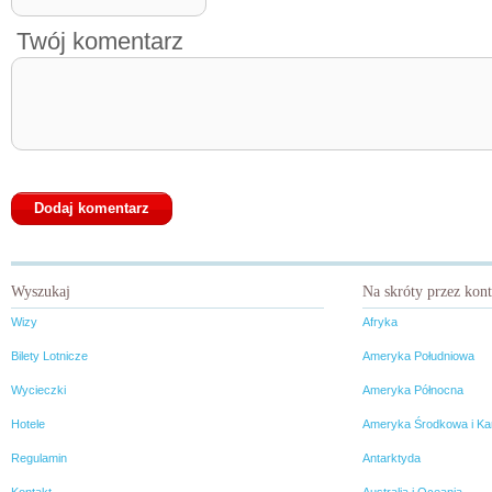
Twój komentarz
Wyszukaj
Na skróty przez kon
Wizy
Afryka
Bilety Lotnicze
Ameryka Południowa
Wycieczki
Ameryka Północna
Hotele
Ameryka Środkowa i Ka
Regulamin
Antarktyda
Kontakt
Australia i Oceania