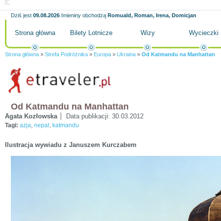
Dziś jest
09.08.2026
Imieniny obchodzą
Romuald, Roman, Irena, Domicjan
Strona główna
Bilety Lotnicze
Wizy
Wycieczki
Strona główna
»
Strefa Podróżnika
»
Europa
»
Ukraina
»
Od Katmandu na Manhattan
Od Katmandu na Manhattan
Agata Kozłowska
Data publikacji:
30.03.2012
Tagi:
azja
,
nepal
,
katmandu
Ilustracja wywiadu z Januszem Kurczabem