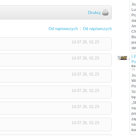
Ju
Lu
Drukuj
Pr
sl
An
Od najnowszych
Od najstarszych
Ch
Bi
14.07.26, 01:23
je
sk
I 
14.07.26, 01:23
Po
Etr
28
14.07.26, 01:23
Ju
Wi
Po
14.07.26, 01:23
Sz
bę
„S
14.07.26, 01:23
na
pr
za
14.07.26, 01:23
na
ko