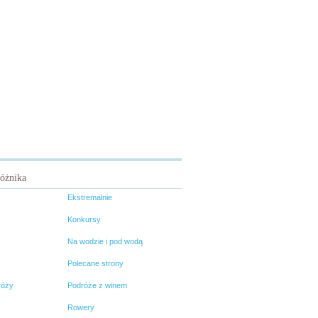
różnika
Ekstremalnie
Konkursy
Na wodzie i pod wodą
Polecane strony
róży
Podróże z winem
Rowery