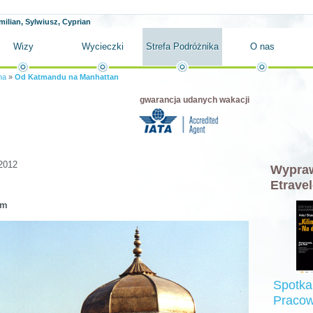
milian, Sylwiusz, Cyprian
Wizy
Wycieczki
Strefa Podróżnika
O nas
na
»
Od Katmandu na Manhattan
gwarancja udanych wakacji
2012
Wypraw
Etravel
em
Spotka
Pracow