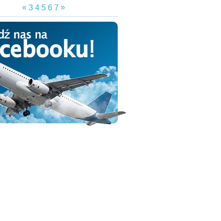
«
»
3
4
5
6
7