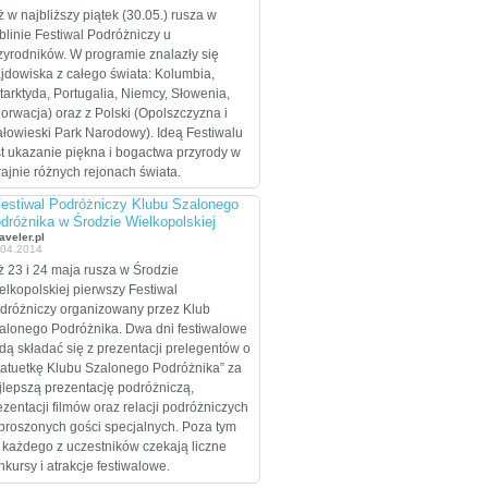
celem są Stany
ż w najbliższy piątek (30.05.) rusza w
Zjednoczone, które
blinie Festiwal Podróżniczy u
zamierzają przejechać
zyrodników. W programie znalazły się
wzdłuż i wszerz w
ajdowiska z całego świata: Kolumbia,
trakcie dwumiesięcznej
tarktyda, Portugalia, Niemcy, Słowenia,
eskapady.
orwacja) oraz z Polski (Opolszczyzna i
ałowieski Park Narodowy). Ideą Festiwalu
st ukazanie piękna i bogactwa przyrody w
rajnie różnych rejonach świata.
Festiwal Podróżniczy Klubu Szalonego
dróżnika w Środzie Wielkopolskiej
aveler.pl
.04.2014
ż 23 i 24 maja rusza w Środzie
elkopolskiej pierwszy Festiwal
dróżniczy organizowany przez Klub
alonego Podróżnika. Dwa dni festiwalowe
dą składać się z prezentacji prelegentów o
tatuetkę Klubu Szalonego Podróżnika” za
jlepszą prezentację podróżniczą,
ezentacji filmów oraz relacji podróżniczych
proszonych gości specjalnych. Poza tym
 każdego z uczestników czekają liczne
nkursy i atrakcje festiwalowe.