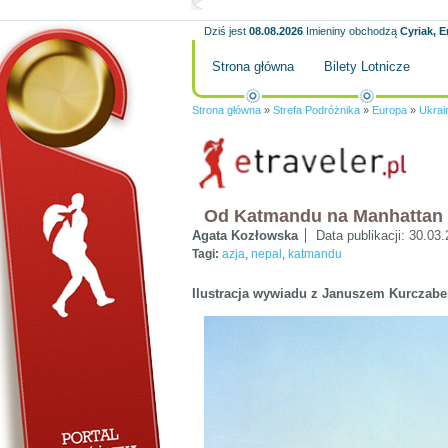
Dziś jest
08.08.2026
Imieniny obchodzą
Cyriak, E
Strona główna
Bilety Lotnicze
Strona główna
»
Strefa Podróżnika
»
Europa
»
Ukrai
Od Katmandu na Manhattan
Agata Kozłowska
Data publikacji:
30.03.
Tagi:
azja
,
nepal
,
katmandu
Ilustracja wywiadu z Januszem Kurczab