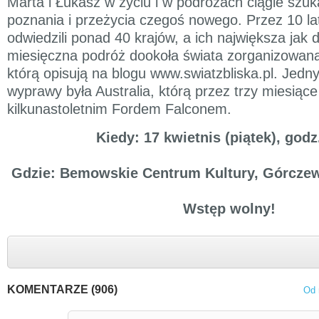
Marta i Łukasz w życiu i w podróżach ciągle szuka
poznania i przeżycia czegoś nowego. Przez 10 l
odwiedzili ponad 40 krajów, a ich największa jak 
miesięczna podróż dookoła świata zorganizowana
którą opisują na blogu www.swiatzbliska.pl. Jedn
wyprawy była Australia, którą przez trzy miesiące
kilkunastoletnim Fordem Falconem.
Kiedy: 17 kwietnis (piątek), godz
Gdzie: Bemowskie Centrum Kultury, Górcze
Wstęp wolny!
KOMENTARZE (906)
Od 