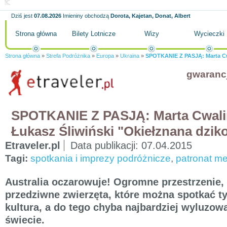
Dziś jest
07.08.2026
Imieniny obchodzą
Dorota, Kajetan, Donat, Albert
Strona główna
Bilety Lotnicze
Wizy
Wycieczki
Strona główna
»
Strefa Podróżnika
»
Europa
»
Ukraina
»
SPOTKANIE Z PASJĄ: Marta Cwal
gwaranc
SPOTKANIE Z PASJĄ: Marta Cwalin
Łukasz Śliwiński "Okiełznana dziko
Etraveler.pl
Data publikacji:
07.04.2015
Tagi:
spotkania i imprezy podróżnicze
,
patronat me
Australia oczarowuje! Ogromne przestrzenie, 
przedziwne zwierzęta, które można spotkać t
kultura, a do tego chyba najbardziej wyluzowa
świecie.