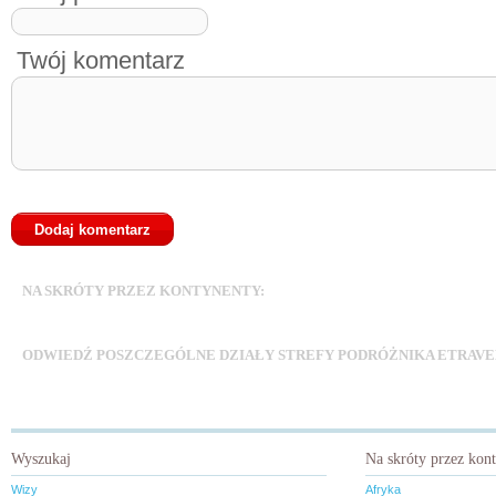
Twój komentarz
Afryka
Ameryka Południowa
Ameryka
NA SKRÓTY PRZEZ KONTYNENTY:
Ameryka Środkowa i Karaiby
Antark
Europa
ODWIEDŹ POSZCZEGÓLNE DZIAŁY STREFY PODRÓŻNIKA ETRAVE
Na wodzie i pod wodą
Patronat
Praca w podróży
Podróże z winem
Podróżnicy
Świat na talerzu
Turystyka religijna
Turystyka zakupowa
Turystyka zdrowotn
Wyszukaj
Na skróty przez kon
Wizy
Afryka