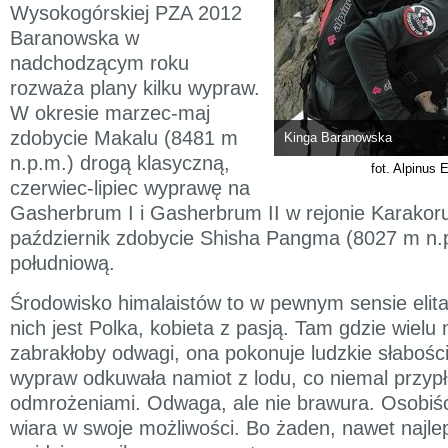
Wysokogórskiej PZA 2012
Baranowska w
nadchodzącym roku
rozważa plany kilku wypraw.
W okresie marzec-maj
zdobycie Makalu (8481 m
Kinga Baranowska
n.p.m.) drogą klasyczną,
fot. Alpinus 
czerwiec-lipiec wyprawę na
Gasherbrum I i Gasherbrum II w rejonie Karakor
październik zdobycie Shisha Pangma (8027 m n.
południową.
Środowisko himalaistów to w pewnym sensie elit
nich jest Polka, kobieta z pasją. Tam gdzie wie
zabrakłoby odwagi, ona pokonuje ludzkie słabości
wypraw odkuwała namiot z lodu, co niemal przyp
odmrożeniami. Odwaga, ale nie brawura. Osobiśc
wiara w swoje możliwości. Bo żaden, nawet najle