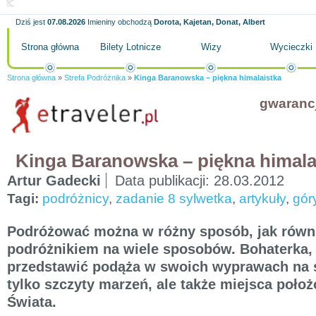
Dziś jest
07.08.2026
Imieniny obchodzą
Dorota, Kajetan, Donat, Albert
Strona główna
Bilety Lotnicze
Wizy
Wycieczki
Strona główna
»
Strefa Podróżnika
»
Kinga Baranowska – piękna himalaistka
gwaranc
Kinga Baranowska – piękna himala
Artur Gadecki
Data publikacji:
28.03.2012
Tagi:
podróżnicy
,
zadanie 8 sylwetka
,
artykuły
,
gór
Podróżować można w różny sposób, jak równ
podróżnikiem na wiele sposobów. Bohaterka,
przedstawić podąża w swoich wyprawach na sz
tylko szczyty marzeń, ale także miejsca poło
Świata.