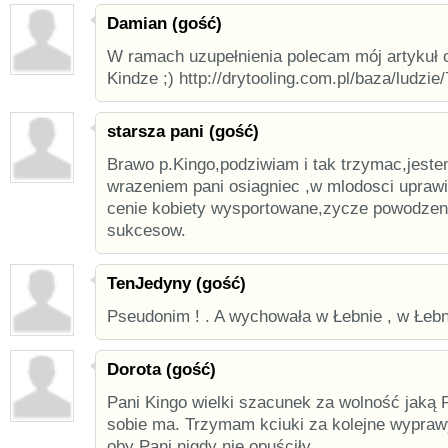
Damian (gość)
W ramach uzupełnienia polecam mój artykuł 
Kindze ;) http://drytooling.com.pl/baza/ludzi
starsza pani (gość)
Brawo p.Kingo,podziwiam i tak trzymac,jest
wrazeniem pani osiagniec ,w mlodosci uprawi
cenie kobiety wysportowane,zycze powodzeni
sukcesow.
TenJedyny (gość)
Pseudonim ! . A wychowała w Łebnie , w Łebn
Dorota (gość)
Pani Kingo wielki szacunek za wolność jaką 
sobie ma. Trzymam kciuki za kolejne wyprawy
oby Pani nigdy nie opuściły.