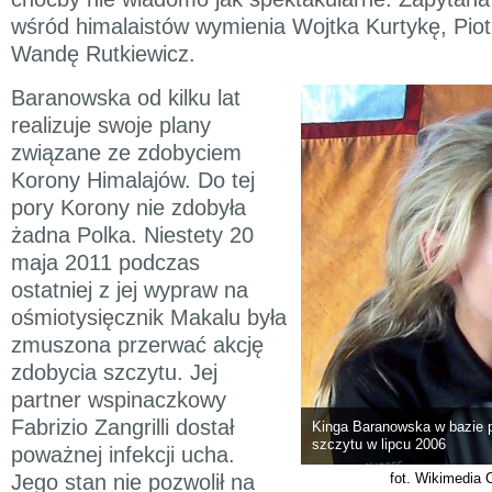
wśród himalaistów wymienia Wojtka Kurtykę, Piotr
Wandę Rutkiewicz.
Baranowska od kilku lat
realizuje swoje plany
związane ze zdobyciem
Korony Himalajów. Do tej
pory Korony nie zdobyła
żadna Polka. Niestety 20
maja 2011 podczas
ostatniej z jej wypraw na
ośmiotysięcznik Makalu była
zmuszona przerwać akcję
zdobycia szczytu. Jej
partner wspinaczkowy
Fabrizio Zangrilli dostał
Kinga Baranowska w bazie 
szczytu w lipcu 2006
poważnej infekcji ucha.
Jego stan nie pozwolił na
fot. Wikimedia