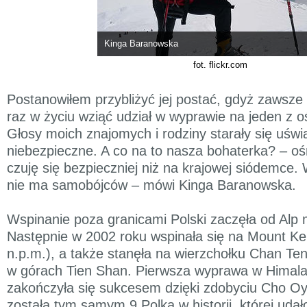
Kinga Baranowska
fot. flickr.com
Postanowiłem przybliżyć jej postać, gdyż zawsz
raz w życiu wziąć udział w wyprawie na jeden z o
Głosy moich znajomych i rodziny starały się uświ
niebezpieczne. A co na to nasza bohaterka? – oś
czuję się bezpieczniej niż na krajowej siódemce
nie ma samobójców – mówi Kinga Baranowska.
Wspinanie poza granicami Polski zaczęła od Alp 
Następnie w 2002 roku wspinała się na Mount Ke
n.p.m.), a także stanęła na wierzchołku Chan Ten
w górach Tien Shan. Pierwsza wyprawa w Himala
zakończyła się sukcesem dzięki zdobyciu Cho Oy
została tym samym 9 Polką w historii, której udał