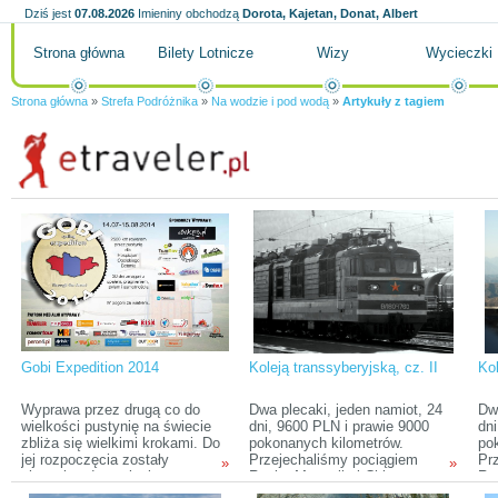
Dziś jest
07.08.2026
Imieniny obchodzą
Dorota, Kajetan, Donat, Albert
Strona główna
Bilety Lotnicze
Wizy
Wycieczki
Strona główna
»
Strefa Podróżnika
»
Na wodzie i pod wodą
»
Artykuły z tagiem
Gobi Expedition 2014
Koleją transsyberyjską, cz. II
Ko
Wyprawa przez drugą co do
Dwa plecaki, jeden namiot, 24
Dwa
wielkości pustynię na świecie
dni, 9600 PLN i prawie 9000
dni
zbliża się wielkimi krokami. Do
pokonanych kilometrów.
po
jej rozpoczęcia zostały
Przejechaliśmy pociągiem
Pr
»
»
niespełna dwa miesiące, co
Rosję, Mongolię i Chiny,
Ros
sprawia, że jest to dobry
odwiedzając ciekawe miejsca
od