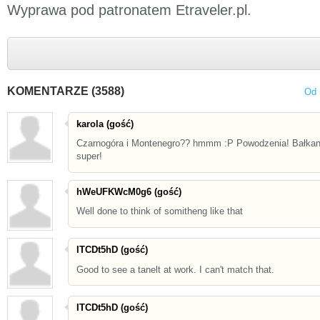
Wyprawa pod patronatem Etraveler.pl.
KOMENTARZE (3588)
Od 
karola (gość)
Czarnogóra i Montenegro?? hmmm :P Powodzenia! Bałkan
super!
hWeUFKWcM0g6 (gość)
Well done to think of somitheng like that
ITCDt5hD (gość)
Good to see a tanelt at work. I can't match that.
ITCDt5hD (gość)