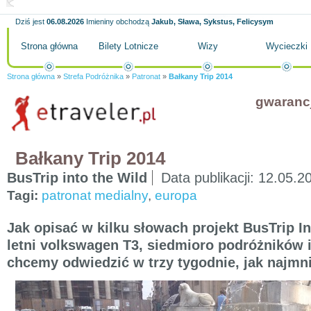
Dziś jest
06.08.2026
Imieniny obchodzą
Jakub, Sława, Sykstus, Felicysym
Strona główna
Bilety Lotnicze
Wizy
Wycieczki
Strona główna
»
Strefa Podróżnika
»
Patronat
»
Bałkany Trip 2014
gwaranc
Bałkany Trip 2014
BusTrip into the Wild
Data publikacji:
12.05.2
Tagi:
patronat medialny
,
europa
Jak opisać w kilku słowach projekt BusTrip I
letni volkswagen T3, siedmioro podróżników i
chcemy odwiedzić w trzy tygodnie, jak najmn