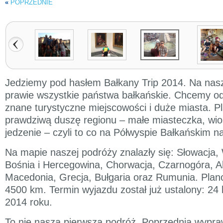
«
POPRZEDNIE
Jedziemy pod hasłem Bałkany Trip 2014. Na nasze
prawie wszystkie państwa bałkańskie. Chcemy odw
znane turystyczne miejscowości i duże miasta. P
prawdziwą duszę regionu – małe miasteczka, wios
jedzenie – czyli to co na Półwyspie Bałkańskim n
Na mapie naszej podróży znalazły się: Słowacja,
Bośnia i Hercegowina, Chorwacja, Czarnogóra, A
Macedonia, Grecja, Bułgaria oraz Rumunia. Plan
4500 km. Termin wyjazdu został już ustalony: 24 l
2014 roku.
To nie nasza pierwsza podróż. Poprzednia wypr