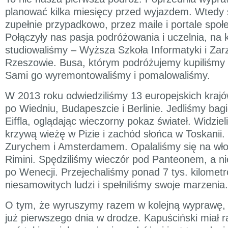
planować kilka miesięcy przed wyjazdem. Wtedy 
zupełnie przypadkowo, przez maile i portale spo
Połączyły nas pasja podróżowania i uczelnia, na 
studiowaliśmy – Wyższa Szkoła Informatyki i Zar
Rzeszowie. Busa, którym podróżujemy kupiliśmy za
Sami go wyremontowaliśmy i pomalowaliśmy.
W 2013 roku odwiedziliśmy 13 europejskich kraj
po Wiedniu, Budapeszcie i Berlinie. Jedliśmy bag
Eiffla, oglądając wieczorny pokaz świateł. Widzie
krzywą wieżę w Pizie i zachód słońca w Toskanii.
Zurychem i Amsterdamem. Opalaliśmy się na wł
Rimini. Spędziliśmy wieczór pod Panteonem, a ni
po Wenecji. Przejechaliśmy ponad 7 tys. kilomet
niesamowitych ludzi i spełniliśmy swoje marzenia.
O tym, że wyruszymy razem w kolejną wyprawę, 
już pierwszego dnia w drodze. Kapuściński miał rac