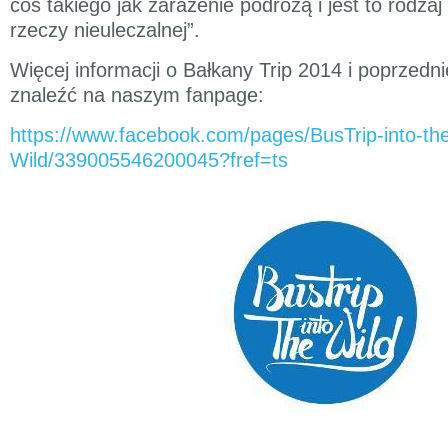
coś takiego jak zarażenie podróżą i jest to rodza
rzeczy nieuleczalnej”.
Więcej informacji o Bałkany Trip 2014 i poprzed
znaleźć na naszym fanpage:
https://www.facebook.com/pages/BusTrip-into-th
Wild/339005546200045?fref=ts