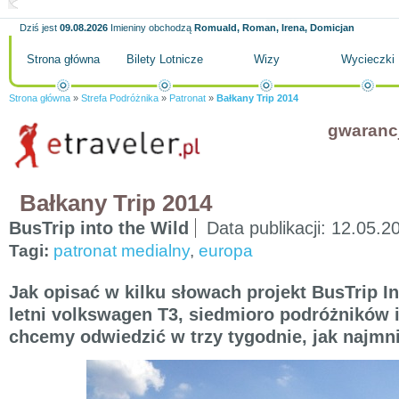
Dziś jest
09.08.2026
Imieniny obchodzą
Romuald, Roman, Irena, Domicjan
Strona główna
Bilety Lotnicze
Wizy
Wycieczki
Strona główna
»
Strefa Podróżnika
»
Patronat
»
Bałkany Trip 2014
gwaranc
Bałkany Trip 2014
BusTrip into the Wild
Data publikacji:
12.05.2
Tagi:
patronat medialny
,
europa
Jak opisać w kilku słowach projekt BusTrip I
letni volkswagen T3, siedmioro podróżników i
chcemy odwiedzić w trzy tygodnie, jak najmn