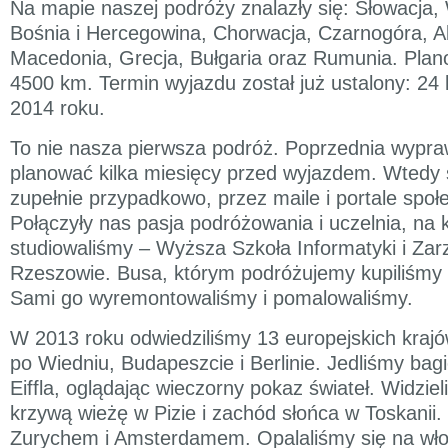
Na mapie naszej podróży znalazły się: Słowacja,
Bośnia i Hercegowina, Chorwacja, Czarnogóra, A
Macedonia, Grecja, Bułgaria oraz Rumunia. Plan
4500 km. Termin wyjazdu został już ustalony: 24 l
2014 roku.
To nie nasza pierwsza podróż. Poprzednia wypr
planować kilka miesięcy przed wyjazdem. Wtedy 
zupełnie przypadkowo, przez maile i portale spo
Połączyły nas pasja podróżowania i uczelnia, na 
studiowaliśmy – Wyższa Szkoła Informatyki i Zar
Rzeszowie. Busa, którym podróżujemy kupiliśmy za
Sami go wyremontowaliśmy i pomalowaliśmy.
W 2013 roku odwiedziliśmy 13 europejskich kraj
po Wiedniu, Budapeszcie i Berlinie. Jedliśmy bag
Eiffla, oglądając wieczorny pokaz świateł. Widzie
krzywą wieżę w Pizie i zachód słońca w Toskanii.
Zurychem i Amsterdamem. Opalaliśmy się na wł