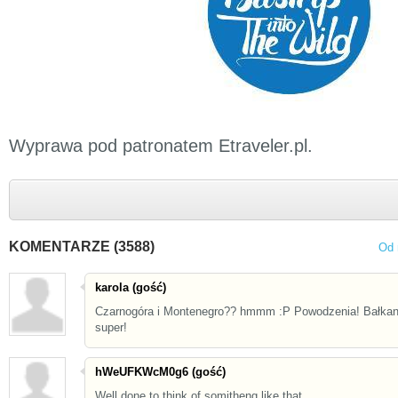
Wyprawa pod patronatem Etraveler.pl.
KOMENTARZE (3588)
Od 
karola (gość)
Czarnogóra i Montenegro?? hmmm :P Powodzenia! Bałkan
super!
hWeUFKWcM0g6 (gość)
Well done to think of somitheng like that