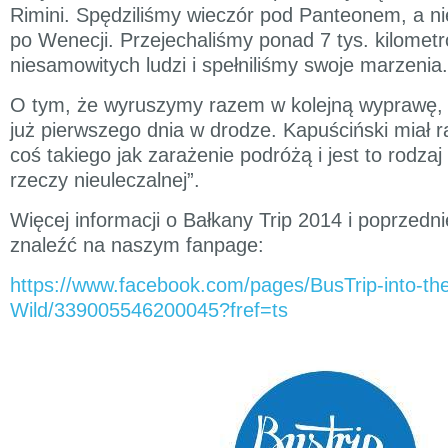
Rimini. Spędziliśmy wieczór pod Panteonem, a ni
po Wenecji. Przejechaliśmy ponad 7 tys. kilomet
niesamowitych ludzi i spełniliśmy swoje marzenia.
O tym, że wyruszymy razem w kolejną wyprawę, 
już pierwszego dnia w drodze. Kapuściński miał rac
coś takiego jak zarażenie podróżą i jest to rodza
rzeczy nieuleczalnej”.
Więcej informacji o Bałkany Trip 2014 i poprzed
znaleźć na naszym fanpage:
https://www.facebook.com/pages/BusTrip-into-th
Wild/339005546200045?fref=ts