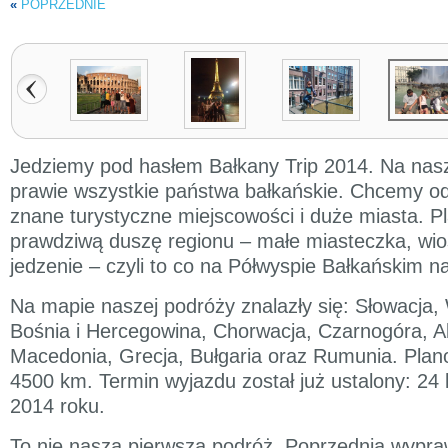
«
POPRZEDNIE
Jedziemy pod hasłem Bałkany Trip 2014. Na nasze
prawie wszystkie państwa bałkańskie. Chcemy odw
znane turystyczne miejscowości i duże miasta. P
prawdziwą duszę regionu – małe miasteczka, wios
jedzenie – czyli to co na Półwyspie Bałkańskim n
Na mapie naszej podróży znalazły się: Słowacja,
Bośnia i Hercegowina, Chorwacja, Czarnogóra, A
Macedonia, Grecja, Bułgaria oraz Rumunia. Plan
4500 km. Termin wyjazdu został już ustalony: 24 l
2014 roku.
To nie nasza pierwsza podróż. Poprzednia wypr