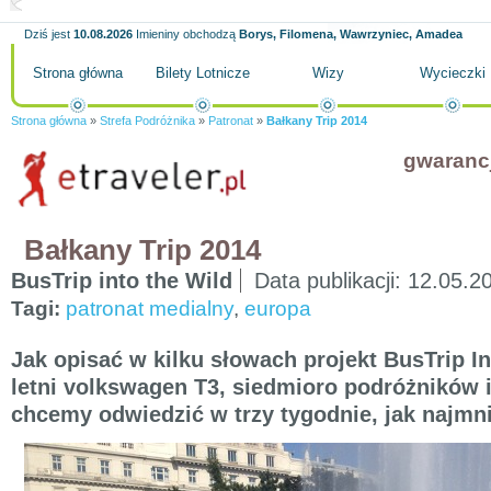
Dziś jest
10.08.2026
Imieniny obchodzą
Borys, Filomena, Wawrzyniec, Amadea
Strona główna
Bilety Lotnicze
Wizy
Wycieczki
Strona główna
»
Strefa Podróżnika
»
Patronat
»
Bałkany Trip 2014
gwaranc
Bałkany Trip 2014
BusTrip into the Wild
Data publikacji:
12.05.2
Tagi:
patronat medialny
,
europa
Jak opisać w kilku słowach projekt BusTrip I
letni volkswagen T3, siedmioro podróżników i
chcemy odwiedzić w trzy tygodnie, jak najmn