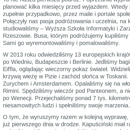
planować kilka miesięcy przed wyjazdem. Wtedy 
zupełnie przypadkowo, przez maile i portale spo
Połączyły nas pasja podróżowania i uczelnia, na 
studiowaliśmy – Wyższa Szkoła Informatyki i Zar
Rzeszowie. Busa, którym podróżujemy kupiliśmy za
Sami go wyremontowaliśmy i pomalowaliśmy.
W 2013 roku odwiedziliśmy 13 europejskich kraj
po Wiedniu, Budapeszcie i Berlinie. Jedliśmy bag
Eiffla, oglądając wieczorny pokaz świateł. Widzie
krzywą wieżę w Pizie i zachód słońca w Toskanii.
Zurychem i Amsterdamem. Opalaliśmy się na wł
Rimini. Spędziliśmy wieczór pod Panteonem, a ni
po Wenecji. Przejechaliśmy ponad 7 tys. kilomet
niesamowitych ludzi i spełniliśmy swoje marzenia.
O tym, że wyruszymy razem w kolejną wyprawę, 
już pierwszego dnia w drodze. Kapuściński miał rac