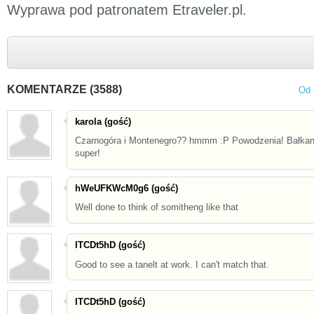
Wyprawa pod patronatem Etraveler.pl.
KOMENTARZE (3588)
Od 
karola (gość)
Czarnogóra i Montenegro?? hmmm :P Powodzenia! Bałkan
super!
hWeUFKWcM0g6 (gość)
Well done to think of somitheng like that
ITCDt5hD (gość)
Good to see a tanelt at work. I can't match that.
ITCDt5hD (gość)