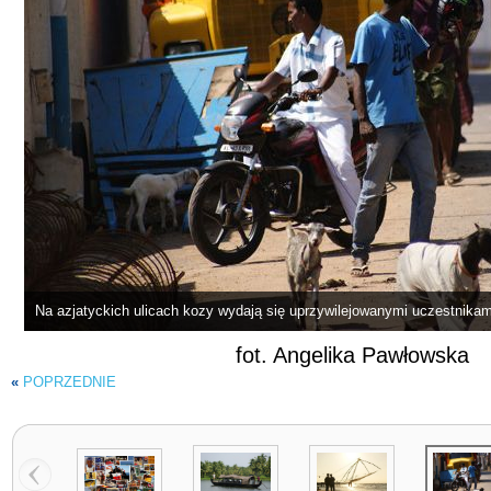
Na azjatyckich ulicach kozy wydają się uprzywilejowanymi uczestnika
fot. Angelika Pawłowska
«
POPRZEDNIE