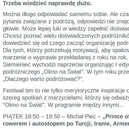
Trzeba wiedzieć naprawdę dużo.
Można długo odpowiadać samemu sobie. Ale cza
pytania związane z podróżą, odpowiedzi nie znajd
głowie. Może lepiej luki w wiedzy zapełnić doświ
Chcesz poznać wielu doświadczonych podróżnik
dowiedzieć się od czego zacząć organizację pod
Dla tych, którzy potrzebują motywacji, aby spako
marzenie o wyprawie przekładanej z roku na rok
Siemieniec wychodzi naprzeciw organizując I edyc
podróżniczego „Okno na Świat”. W tym roku prz
„Dlaczego warto podróżować?”.
Festiwal ten to nie tylko merytoryczne inspiracje 
szereg spotkań z marzycielami, którzy się odważyl
“Okno na Świat”. W programie między innymi…
PIĄTEK 18:50 – 19:50 – Michał Piec –
„Prince of
rowerem i autostopem po Turcji, Iranie, Armeni