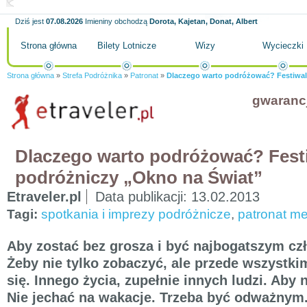
Dziś jest
07.08.2026
Imieniny obchodzą
Dorota, Kajetan, Donat, Albert
Strona główna
Bilety Lotnicze
Wizy
Wycieczki
Strona główna
»
Strefa Podróżnika
»
Patronat
»
Dlaczego warto podróżować? Festiwal
gwaranc
Dlaczego warto podróżować? Fest
podróżniczy „Okno na Świat”
Etraveler.pl
Data publikacji:
13.02.2013
Tagi:
spotkania i imprezy podróżnicze
,
patronat me
Aby zostać bez grosza i być najbogatszym cz
Żeby nie tylko zobaczyć, ale przede wszystk
się. Innego życia, zupełnie innych ludzi. Aby 
Nie jechać na wakacje. Trzeba być odważnym