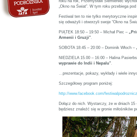
roku na rok, Przemysław Siemieniec wychodz
„Okno na Świat”. W tym roku przebiega pod
Festiwal ten to nie tylko merytoryczne insp
się odważyli i otworzyli swoje “Okno na Św
PIĄTEK 18:50 – 19:50 – Michał Piec –
„Pri
Armenii i Gruzji"
.
SOBOTA 18:45 – 20:00 – Dominik Włoch –
NIEDZIELA 15.00 – 16:00 – Halina Pasierbs
wyprawie do Indii i Nepalu"
.
…prezentacje, pokazy, wykłady i wiele inny
Szczegółowy program poniżej:
http://www.facebook.com/festiwalpodroznic
Dołącz do nich. Wystarczy, że w dniach 15
będziesz znaleźć się w gronie miłośników p