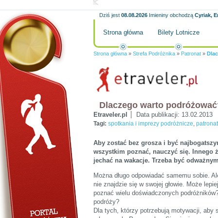
Dziś jest
08.08.2026
Imieniny obchodzą
Cyriak, E
Strona główna
Bilety Lotnicze
Strona główna
»
Strefa Podróżnika
»
Patronat
»
Dla
Dlaczego warto podróżować?
Etraveler.pl
Data publikacji:
13.02.2013
Tagi:
spotkania i imprezy podróżnicze
,
patrona
Aby zostać bez grosza i być najbogatszy
wszystkim poznać, nauczyć się. Innego ży
jechać na wakacje. Trzeba być odważny
Można długo odpowiadać samemu sobie. Ale
nie znajdzie się w swojej głowie. Może lep
poznać wielu doświadczonych podróżników?
podróży?
Dla tych, którzy potrzebują motywacji, aby