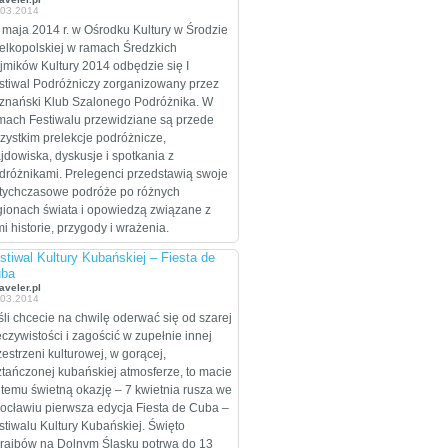
.03.2014
celem są Stany
Zjednoczone, które
 maja 2014 r. w Ośrodku Kultury w Środzie
zamierzają przejechać
elkopolskiej w ramach Średzkich
wzdłuż i wszerz w
jmików Kultury 2014 odbędzie się I
trakcie dwumiesięcznej
stiwal Podróżniczy zorganizowany przez
eskapady.
znański Klub Szalonego Podróżnika. W
mach Festiwalu przewidziane są przede
zystkim prelekcje podróżnicze,
ajdowiska, dyskusje i spotkania z
dróżnikami. Prelegenci przedstawią swoje
tychczasowe podróże po różnych
gionach świata i opowiedzą związane z
mi historie, przygody i wrażenia.
stiwal Kultury Kubańskiej – Fiesta de
ba
aveler.pl
.03.2014
śli chcecie na chwilę oderwać się od szarej
eczywistości i zagościć w zupełnie innej
zestrzeni kulturowej, w gorącej,
ztańczonej kubańskiej atmosferze, to macie
 temu świetną okazję – 7 kwietnia rusza we
ocławiu pierwsza edycja Fiesta de Cuba –
stiwalu Kultury Kubańskiej. Święto
raibów na Dolnym Śląsku potrwa do 13