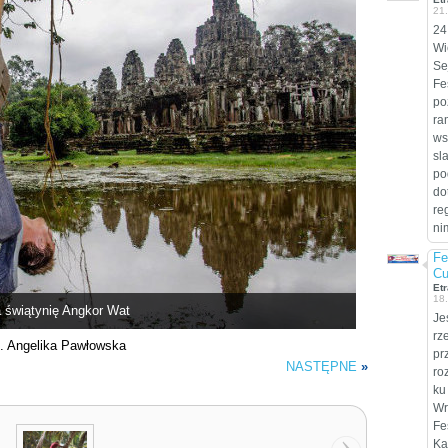
21
24
Wi
Se
Fe
po
ra
ws
sl
po
do
re
ni
Fe
Cu
Etr
18
a świątynię Angkor Wat
Je
rz
t. Angelika Pawłowska
pr
NASTĘPNE
»
ro
ku
Wr
Fe
Ka