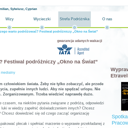
milian, Sylwiusz, Cyprian
Wizy
Wycieczki
Strefa Podróżnika
O nas
czego warto podróżować? Festiwal podróżniczy „Okno na Świat”
gwarancja udanych wakacji
 Festiwal podróżniczy „Okno na Świat”
Wypraw
t medialny
Etravel
m człowiekiem świata. Żeby nie tylko zobaczyć, ale przede
cia, zupełnie innych ludzi. Aby nie spędzać urlopu. Nie
m. Zorganizowanym. Trzeba wiedzieć naprawdę dużo.
 czasem, na niektóre pytania związane z podróżą, odpowiedzi
iej luki w wiedzy zapełnić doświadczeniem innych? Chcesz
 Chcesz dowiedzieć się od czego zacząć organizację
Spotka
Pracow
 spakować plecak i spełniać marzenie o wyprawie przekładanej z