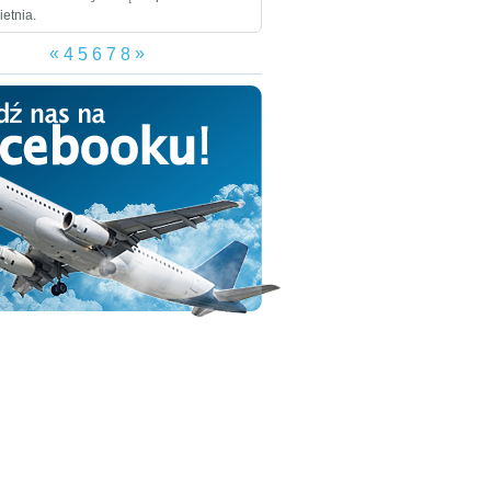
ietnia.
«
»
4
5
6
7
8