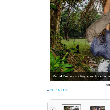
Michał Piec w osobliwy sposób zerka n
fo
«
POPRZEDNIE