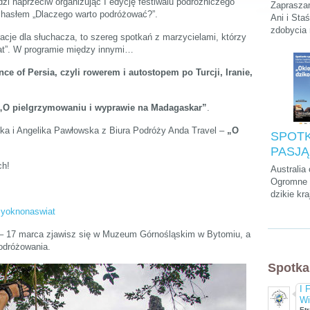
Podróży
i naprzeciw organizując I edycję festiwalu podróżniczego
Zapraszam
 hasłem „Dlaczego warto podróżować?”.
Stasie
Ani i Sta
zdobycia
„Kilim
iracje dla słuchacza, to szereg spotkań z marzycielami, którzy
szczytu A
na dach
iat”. W programie między innymi…
krótkiego
parkach n
nce of Persia, czyli rowerem i autostopem po Turcji, Iranie,
na Zanzib
„O pielgrzymowaniu i wyprawie na Madagaskar”
.
ka i Angelika Pawłowska z Biura Podróży Anda Travel –
„O
SPOTK
PASJĄ:
Cwalin
ch!
Australia
Śliwińs
Ogromne p
dzikie kra
Łukasz
przedziwn
"Okieł
zyoknonaswiat
które mo
dzikość
tylko tam
 – 17 marca zjawisz się w Muzeum Górnośląskim w Bytomiu, a
kultura, a
odróżowania.
chyba naj
Spotka
wyluzowan
świecie.
I 
Wi
Etr