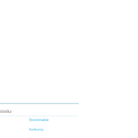
różnika
Ekstremalnie
Konkursy