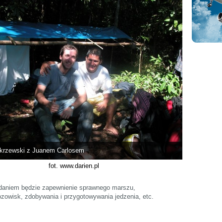
krzewski z Juanem Carlosem
fot. www.darien.pl
adaniem będzie zapewnienie sprawnego marszu,
ozowisk, zdobywania i przygotowywania jedzenia, etc.