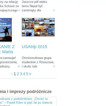
: Ania i
Tułak „Magiczny
y na relację
Jeszcze pół wieku
k Szloser
Nepal”
śka Szloser ze
temu Nepal był
»
»
 najwyższego
zamknięty dla
andżaro –
fryki oraz
wszystkich
u Afryki”
 pobytu w
zwiedzających. W
arodowych i
ostatnich dekadach
arze.
zamienił się w Mekkę
dla ludzi kochających
góry, przyrodę i
egzotyczną, azjatycką
kulturę.
ANIE Z
USAtrip 2015
 Marta
a-
 oczarowuje!
Ośmioosobowa grupa
ka i
rzestrzenie,
studentów z Rzeszowa
»
»
jobrazy,
i okolic lubi
 Śliwiński
e zwierzęta,
udowadniać, że chcieć
znana
«
»
1
2
3
4
5
żna spotkać
równa się móc. Wierni
 Australii"
, ciekawa
tej idei co roku
 do tego
wyruszają w podróż
bardziej
leciwym busem z 1988
nia i imprezy podróżnicze
i ludzie na
r. Na koncie mają już
cztery wyprawy, a teraz
otkanie z podróżnikiem: „Chcieć to
przygotowują się do
c” – Paweł Kilen w pięć lat po świecie
następnej. Tym razem
aveler.pl