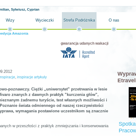
milian, Sylwiusz, Cyprian
Wizy
Wycieczki
Strefa Podróżnika
O nas
pedycja Amazonia
gwarancja udanych wakacji
09.2012
Wypraw
inspiracje
,
inspiracje artykuły
Etravel
wo-poznawczy. Ciężki „uniwersytet” przetrwania w lesie
Jivaro znanych z dawnych praktyk ”kurczenia głów”,
nieznanym żadnemu turyście, test własnych możliwości i
Poznanie świata odmiennego od naszej rzeczywistości
a wyprawa, wymagania postawione uczestnikom są znacznie
Spotka
nanych w przeszłości z praktyk zmniejszania i konserwowania
Pracow