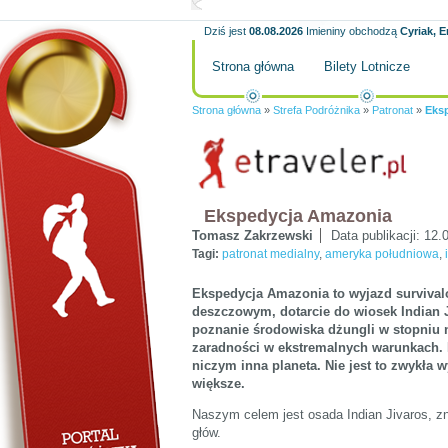
Dziś jest
08.08.2026
Imieniny obchodzą
Cyriak, E
Strona główna
Bilety Lotnicze
Strona główna
»
Strefa Podróżnika
»
Patronat
»
Eks
Ekspedycja Amazonia
Tomasz Zakrzewski
Data publikacji:
12.
Tagi:
patronat medialny
,
ameryka południowa
,
Ekspedycja Amazonia to wyjazd survivalo
deszczowym, dotarcie do wiosek Indian 
poznanie środowiska dżungli w stopniu 
zaradności w ekstremalnych warunkach. 
niczym inna planeta. Nie jest to zwykł
większe.
Naszym celem jest osada Indian Jivaros, z
głów.