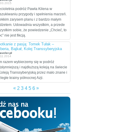
.03.2015
celem są Stany
Zjednoczone, które
ęcioletnia podróż Pawła Kilena w
zamierzają przejechać
szukiwaniu przygody i spełnienia marzeń.
wzdłuż i wszerz w
lekkim zarysem planu i z bardzo małym
trakcie dwumiesięcznej
dżetem. Udowadnia wszystkim, a przede
eskapady.
zystkim sobie, że powiedzenie „Chcieć, to
” nie jest fikcją.
otkanie z pasją: Tomek Tułak –
beria, Bajkał, Kolej Transsyberyjska
aveler.pl
.11.2014
m razem wybierzemy się w podróż
jsłynniejszą i najdłuższą koleją na świecie
Koleją Transsyberyjską przez mało znane i
zległe krainy północnej Azji.
«
»
2
3
4
5
6