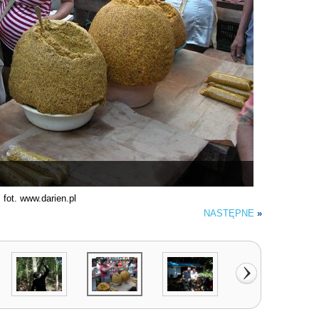
fot. www.darien.pl
NASTĘPNE
»