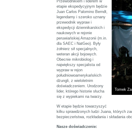
Przewodnikiem i liderem w
etapie ekspedycyjnym będzie
Juan Carlos Palomino Berndt,
legendarny i szeroko uznany
przewodnik wypraw i
ekspedycji dziennikarskich i
naukowych w rejonie
peruwiańskiej Amazonii (m.in.
dla SAEC i NatGeo). Były
żołnierz sił specjalnych,
weteran akcji bojowych.
Obecnie mikrobiolog i
największy specjalista od
wypraw w rejon
południowoamerykańskich
dżungli, z wieloletnim
doświadczeniem. Urodzony
Tomek Za
lider, którego historie słucha
się z wypiekami na twarzy.
W etapie będzie towarzyszyć
kilku sprawdzonych ludzi Juana, których z
bezpieczeństwa, rozkładania i składania ob
Nasze doświadczenie: