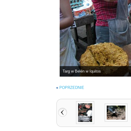
Targ w Belén w Iquitos
«
POPRZEDNIE