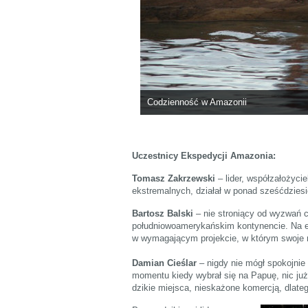
Codzienność w Amazonii
Uczestnicy Ekspedycji Amazonia:
Tomasz Zakrzewski
– lider, współzałożyci
ekstremalnych, działał w ponad sześćdziesi
Bartosz Balski
– nie stroniący od wyzwań c
południowoamerykańskim kontynencie. Na ek
w wymagającym projekcie, w którym swoje 
Damian Cieślar
– nigdy nie mógł spokojnie 
momentu kiedy wybrał się na Papuę, nic już
dzikie miejsca, nieskażone komercją, dlateg