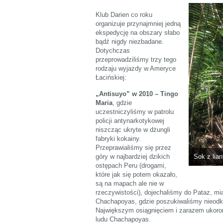
Klub Darien co roku
organizuje przynajmniej jedną
ekspedycję na obszary słabo
bądź nigdy niezbadane.
Dotychczas
przeprowadziliśmy trzy tego
rodzaju wyjazdy w Ameryce
Łacińskiej:
„Antisuyo” w 2010 – Tingo
Maria
, gdzie
uczestniczyliśmy w patrolu
policji antynarkotykowej
niszcząc ukryte w dżungli
fabryki kokainy.
Przeprawialiśmy się przez
góry w najbardziej dzikich
Sok z lia
ostępach Peru (drogami,
które jak się potem okazało,
są na mapach ale nie w
rzeczywistości), dojechaliśmy do Pataz, m
Chachapoyas, gdzie poszukiwaliśmy nieodkry
Największym osiągnięciem i zarazem ukoron
ludu Chachapoyas.