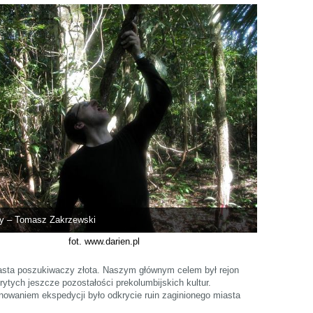
ny – Tomasz Zakrzewski
fot. www.darien.pl
iasta poszukiwaczy złota. Naszym głównym celem był rejon
tych jeszcze pozostałości prekolumbijskich kultur.
owaniem ekspedycji było odkrycie ruin zaginionego miasta