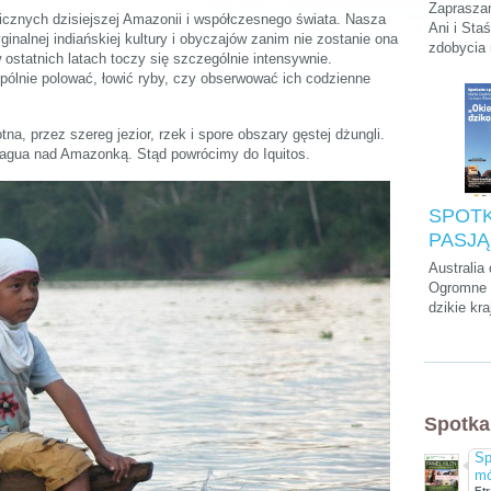
Podróży
Zapraszam
tnicznych dzisiejszej Amazonii i współczesnego świata. Nasza
Stasie
Ani i Sta
inalnej indiańskiej kultury i obyczajów zanim nie zostanie ona
zdobycia
„Kilim
w ostatnich latach toczy się szczególnie intensywnie.
szczytu A
na dach
ólnie polować, łowić ryby, czy obserwować ich codzienne
krótkiego
parkach n
na Zanzib
na, przez szereg jezior, rzek i spore obszary gęstej dżungli.
agua nad Amazonką. Stąd powrócimy do Iquitos.
SPOTK
PASJĄ:
Cwalin
Australia
Śliwińs
Ogromne p
dzikie kra
Łukasz
przedziwn
"Okieł
które mo
dzikość
tylko tam
kultura, a
chyba naj
Spotka
wyluzowan
świecie.
Sp
mó
Etr