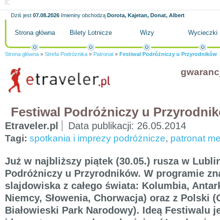
Dziś jest
07.08.2026
Imieniny obchodzą
Dorota, Kajetan, Donat, Albert
Strona główna
Bilety Lotnicze
Wizy
Wycieczki
Strona główna
»
Strefa Podróżnika
»
Patronat
»
Festiwal Podróżniczy u Przyrodników
gwaranc
Festiwal Podróżniczy u Przyrodni
Etraveler.pl
Data publikacji:
26.05.2014
Tagi:
spotkania i imprezy podróżnicze
,
patronat me
Już w najbliższy piątek (30.05.) rusza w Lubli
Podróżniczy u Przyrodników. W programie zna
slajdowiska z całego świata: Kolumbia, Antark
Niemcy, Słowenia, Chorwacja) oraz z Polski (
Białowieski Park Narodowy). Ideą Festiwalu j