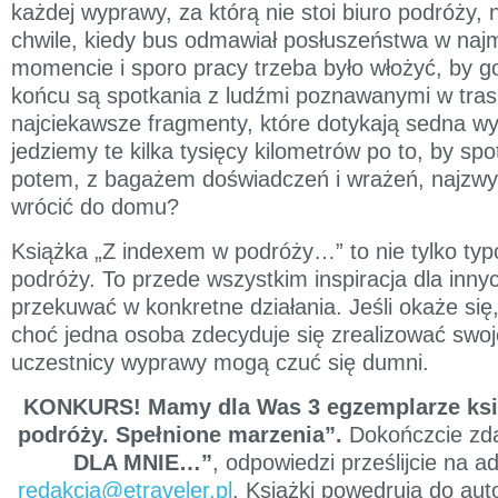
każdej wyprawy, za którą nie stoi biuro podróży,
chwile, kiedy bus odmawiał posłuszeństwa w naj
momencie i sporo pracy trzeba było włożyć, by 
końcu są spotkania z ludźmi poznawanymi w trasi
najciekawsze fragmenty, które dotykają sedna wy
jedziemy te kilka tysięcy kilometrów po to, by sp
potem, z bagażem doświadczeń i wrażeń, najzwyc
wrócić do domu?
Książka „Z indexem w podróży…” to nie tylko typ
podróży. To przede wszystkim inspiracja dla inny
przekuwać w konkretne działania. Jeśli okaże się
choć jedna osoba zdecyduje się zrealizować swoj
uczestnicy wyprawy mogą czuć się dumni.
KONKURS!
Mamy dla Was 3 egzemplarze ksi
podróży. Spełnione marzenia”.
Dokończcie zd
DLA MNIE…”
, odpowiedzi prześlijcie na a
redakcja@etraveler.pl
. Książki powędrują do au