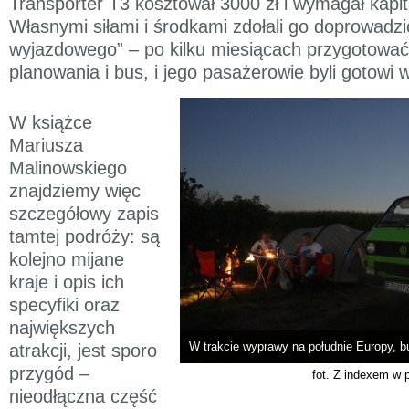
Transporter T3 kosztował 3000 zł i wymagał kapi
Własnymi siłami i środkami zdołali go doprowadzi
wyjazdowego” – po kilku miesiącach przygotowa
planowania i bus, i jego pasażerowie byli gotowi 
W książce
Mariusza
Malinowskiego
znajdziemy więc
szczegółowy zapis
tamtej podróży: są
kolejno mijane
kraje i opis ich
specyfiki oraz
największych
W trakcie wyprawy na południe Europy, bu
atrakcji, jest sporo
przygód –
fot. Z indexem w 
nieodłączna część