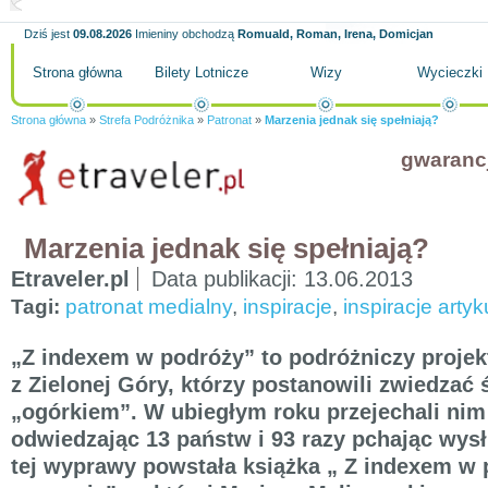
Dziś jest
09.08.2026
Imieniny obchodzą
Romuald, Roman, Irena, Domicjan
Strona główna
Bilety Lotnicze
Wizy
Wycieczki
Strona główna
»
Strefa Podróżnika
»
Patronat
»
Marzenia jednak się spełniają?
gwaranc
Marzenia jednak się spełniają?
Etraveler.pl
Data publikacji:
13.06.2013
Tagi:
patronat medialny
,
inspiracje
,
inspiracje artyk
„Z indexem w podróży” to podróżniczy projek
z Zielonej Góry, którzy postanowili zwiedzać
„ogórkiem”. W ubiegłym roku przejechali nim
odwiedzając 13 państw i 93 razy pchając wysł
tej wyprawy powstała książka „ Z indexem w 