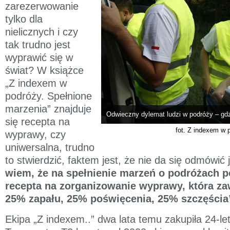
zarezerwowanie
tylko dla
nielicznych i czy
tak trudno jest
wyprawić się w
świat? W książce
„Z indexem w
podróży. Spełnione
marzenia” znajduje
Odwieczny dylemat ludzi w podróży – gdzi
się recepta na
fot. Z indexem w 
wyprawy, czy
uniwersalna, trudno
to stwierdzić, faktem jest, że nie da się odmówić j
wiem, że na spełnienie marzeń o podróżach p
recepta na zorganizowanie wyprawy, która za
25% zapału, 25% poświęcenia, 25% szczęścia
Ekipa „Z indexem..” dwa lata temu zakupiła 24-l