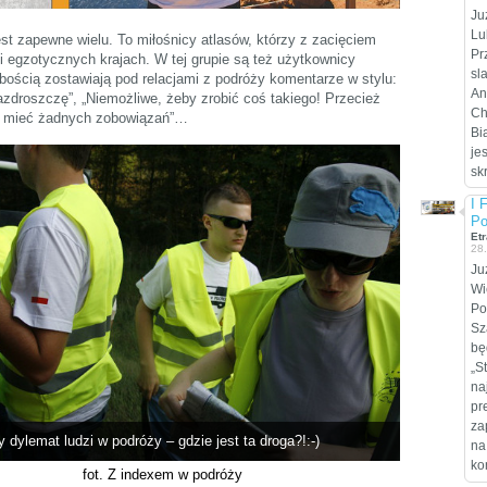
Ju
Lu
st zapewne wielu. To miłośnicy atlasów, którzy z zacięciem
Pr
i egzotycznych krajach. W tej grupie są też użytkownicy
sl
ubością zostawiają pod relacjami z podróży komentarze w stylu:
An
zazdroszczę”, „Niemożliwe, żeby zrobić coś takiego! Przecież
Ch
ie mieć żadnych zobowiązań”…
Bi
je
sk
I 
Po
Etr
28
Ju
Wi
Po
Sz
bę
„S
na
pr
za
dylemat ludzi w podróży – gdzie jest ta droga?!:-)
na
ko
fot. Z indexem w podróży