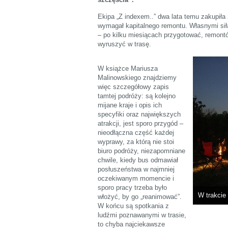
Ekipa „Z indexem..” dwa lata temu zakupiła 
wymagał kapitalnego remontu. Własnymi sił
– po kilku miesiącach przygotować, remontów
wyruszyć w trasę.
W książce Mariusza
Malinowskiego znajdziemy
więc szczegółowy zapis
tamtej podróży: są kolejno
mijane kraje i opis ich
specyfiki oraz największych
atrakcji, jest sporo przygód –
nieodłączna część każdej
wyprawy, za którą nie stoi
biuro podróży, niezapomniane
chwile, kiedy bus odmawiał
posłuszeństwa w najmniej
oczekiwanym momencie i
sporo pracy trzeba było
W trakcie
włożyć, by go „reanimować”.
W końcu są spotkania z
ludźmi poznawanymi w trasie,
to chyba najciekawsze