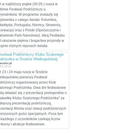
celem są Stany
ż w najbliższy piątek (30.05.) rusza w
Zjednoczone, które
blinie Festiwal Podróżniczy u
zamierzają przejechać
zyrodników. W programie znalazły się
wzdłuż i wszerz w
ajdowiska z całego świata: Kolumbia,
trakcie dwumiesięcznej
tarktyda, Portugalia, Niemcy, Słowenia,
eskapady.
orwacja) oraz z Polski (Opolszczyzna i
ałowieski Park Narodowy). Ideą Festiwalu
st ukazanie piękna i bogactwa przyrody w
rajnie różnych rejonach świata.
Festiwal Podróżniczy Klubu Szalonego
dróżnika w Środzie Wielkopolskiej
aveler.pl
.04.2014
ż 23 i 24 maja rusza w Środzie
elkopolskiej pierwszy Festiwal
dróżniczy organizowany przez Klub
alonego Podróżnika. Dwa dni festiwalowe
dą składać się z prezentacji prelegentów o
tatuetkę Klubu Szalonego Podróżnika” za
jlepszą prezentację podróżniczą,
ezentacji filmów oraz relacji podróżniczych
proszonych gości specjalnych. Poza tym
 każdego z uczestników czekają liczne
nkursy i atrakcje festiwalowe.