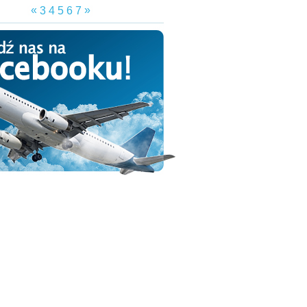
«
»
3
4
5
6
7